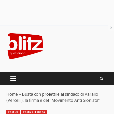
×
Skip
to
content
PRIMARY
MENU
Home
»
Busta con proiettile al sindaco di Varallo
(Vercelli), la firma è del “Movimento Anti Sionista”
Politica
Politica Italiana