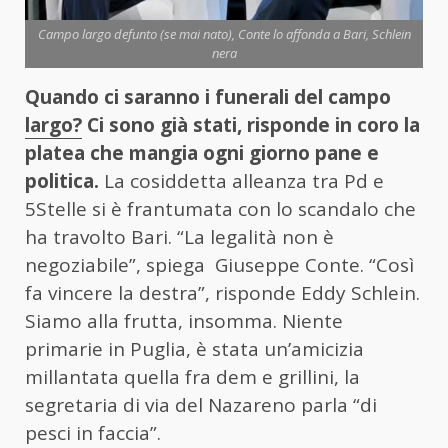
Campo largo defunto (se mai nato), Conte lo affonda a Bari, Schlein
nera
Quando ci saranno i funerali del campo
largo?
Ci sono già stati, risponde in coro la
platea che mangia ogni giorno pane e
politica.
La cosiddetta alleanza tra Pd e
5Stelle si è frantumata con lo scandalo che
ha travolto Bari. “La legalità non è
negoziabile”, spiega Giuseppe Conte. “Così
fa vincere la destra”, risponde Eddy Schlein.
Siamo alla frutta, insomma. Niente
primarie in Puglia, è stata un’amicizia
millantata quella fra dem e grillini, la
segretaria di via del Nazareno parla “di
pesci in faccia”.