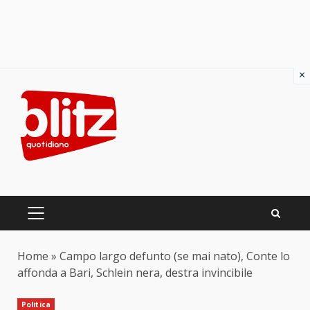
×
Skip
to
content
PRIMARY
MENU
Home
»
Campo largo defunto (se mai nato), Conte lo
affonda a Bari, Schlein nera, destra invincibile
Politica