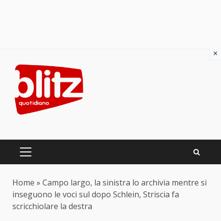
×
Skip
to
content
PRIMARY
MENU
Home
»
Campo largo, la sinistra lo archivia mentre si
inseguono le voci sul dopo Schlein, Striscia fa
scricchiolare la destra