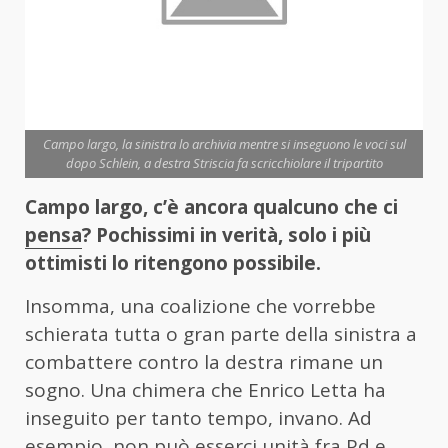
Campo largo, la sinistra lo archivia mentre si inseguono le voci sul
dopo Schlein, a destra Striscia fa scricchiolare il tripartito
Campo largo, c’è ancora qualcuno che ci
pensa
? Pochissimi in verità, solo i più
ottimisti lo ritengono possibile.
Insomma, una coalizione che vorrebbe
schierata tutta o gran parte della sinistra a
combattere contro la destra rimane un
sogno. Una chimera che Enrico Letta ha
inseguito per tanto tempo, invano. Ad
esempio, non può esserci unità fra Pd e