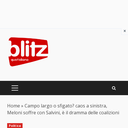
×
Skip
to
content
PRIMARY
MENU
Home
»
Campo largo o sfigato? caos a sinistra,
Meloni soffre con Salvini, è il dramma delle coalizioni
Politica