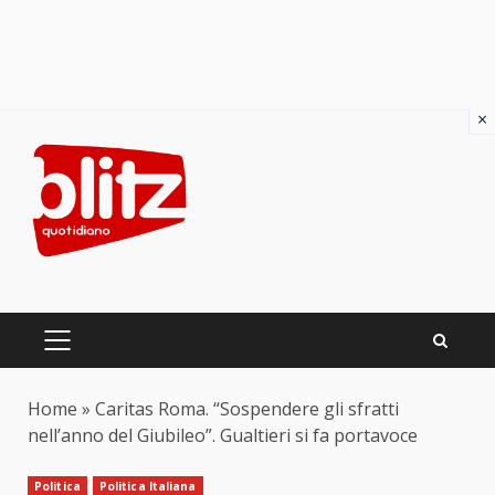
×
Skip
to
content
PRIMARY
MENU
Home
»
Caritas Roma. “Sospendere gli sfratti
nell’anno del Giubileo”. Gualtieri si fa portavoce
Politica
Politica Italiana