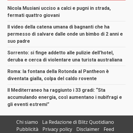
Nicola Musiani ucciso a calci e pugni in strada,
fermati quattro giovani
Il video della catena umana di bagnanti che ha
permesso di salvare dalle onde un bimbo di 2 anni e
suo padre
Sorrento: si finge addetto alle pulizie dell’hotel,
deruba e cerca di violentare una turista australiana
Roma: la fontana della Rotonda al Pantheon è
diventata gialla, colpa del caldo rovente
Il Mediterraneo ha raggiunto i 33 gradi: “Sta
accumulando energia, così aumentano i nubifragi e
gli eventi estremi”
Chi siamo
La Redazione di Blitz Quotidiano
Pubblicità
Privacy policy
Disclaimer
Feed