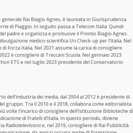
re generale Rai Biagio Agnes, è laureata in Giurisprudenza.
erne di Piaggio. In seguito passa a Telecom Italia. Quindi
 del padre e organizza e promuove il Premio Biagio Agnes.
 divulgazione medico-scientifica Un Check-up per l’Italia. Nel
e di Forza Italia. Nel 2021 assume la carica di consigliere
o 2022 è consigliere di Treccani Scuola. Nel gennaio 2023
thon ETS e nel luglio 2023 presidente del Conservatorio
o dell’industria dei media, dal 2004 al 2012 è presidente di
el gruppo. Tra il 2010 e il 2018, collabora come editorialista
 volte l’incarico di consigliere dell’Istituzione Biblioteche di
icazione di Fratelli d’Italia. In questo periodo, diviene
 Radiotelevisioni e, nel 2019, consigliere di Rai Pubblicità.
 comunicazione, da anni si occupa anche di formazione