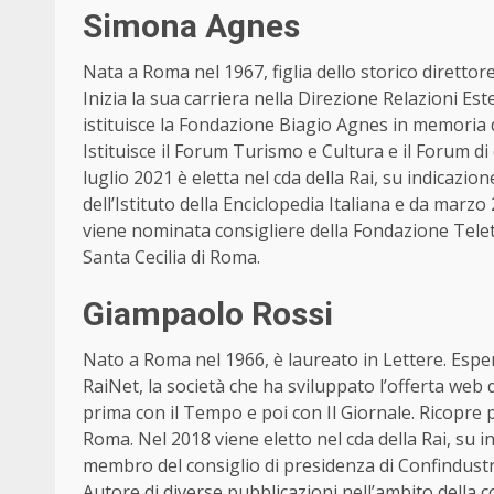
Simona Agnes
Nata a Roma nel 1967, figlia dello storico diretto
Inizia la sua carriera nella Direzione Relazioni Est
istituisce la Fondazione Biagio Agnes in memoria
Istituisce il Forum Turismo e Cultura e il Forum di
luglio 2021 è eletta nel cda della Rai, su indicazion
dell’Istituto della Enciclopedia Italiana e da marz
viene nominata consigliere della Fondazione Tele
Santa Cecilia di Roma.
Giampaolo Rossi
Nato a Roma nel 1966, è laureato in Lettere. Espert
RaiNet, la società che ha sviluppato l’offerta web d
prima con il Tempo e poi con Il Giornale. Ricopre più
Roma. Nel 2018 viene eletto nel cda della Rai, su ind
membro del consiglio di presidenza di Confindustria
Autore di diverse pubblicazioni nell’ambito della