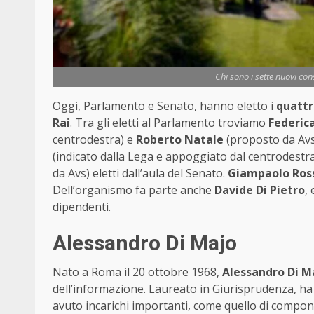
Chi sono i sette nuovi cons
Oggi, Parlamento e Senato, hanno eletto i
quattr
Rai
. Tra gli eletti al Parlamento troviamo
Federic
centrodestra) e
Roberto Natale
(proposto da Avs
(indicato dalla Lega e appoggiato dal centrodestr
da Avs) eletti dall’aula del Senato.
Giampaolo Ros
Dell’organismo fa parte anche
Davide Di Pietro
,
dipendenti.
Alessandro Di Majo
Nato a Roma il 20 ottobre 1968,
Alessandro Di M
dell’informazione. Laureato in Giurisprudenza, ha
avuto incarichi importanti, come quello di compon