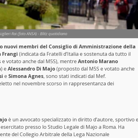
iglieri Rai (foto ANSA) - Blitz quotidiano
o nuovi membri del Consiglio di Amministrazione della
a Frangi
(indicata da Fratelli d’Italia e sostenuta da tutto il
 e votato anche dal M5S), mentre
Antonio Marano
a) e
Alessandro Di Majo
(proposto dal M5S e votato anche
si
e
Simona Agnes
, sono stati indicati dal Mef.
 eletto nel novembre scorso in rappresentanza dei
ajo
è un avvocato specializzato in diritto d’autore, sportivo 
 esercitato presso lo Studio Legale di Majo a Roma. Ha
ente del Collegio Arbitrale della Lega Nazionale