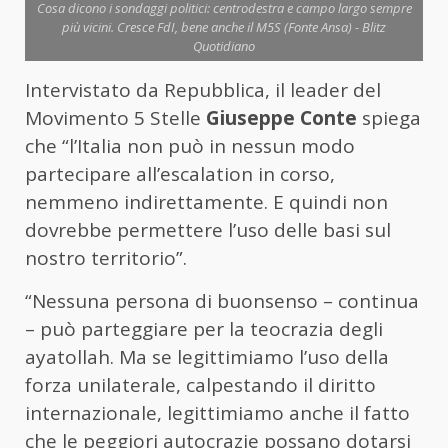
Cosa dicono i sondaggi politici: centrodestra e campo largo sempre
più vicini. Cresce FdI, bene anche il M5S (Fonte Ansa) - Blitz
Quotidiano
Intervistato da Repubblica, il leader del
Movimento 5 Stelle
Giuseppe Conte
spiega
che “l’Italia non può in nessun modo
partecipare all’escalation in corso,
nemmeno indirettamente. E quindi non
dovrebbe permettere l’uso delle basi sul
nostro territorio”.
“Nessuna persona di buonsenso – continua
– può parteggiare per la teocrazia degli
ayatollah. Ma se legittimiamo l’uso della
forza unilaterale, calpestando il diritto
internazionale, legittimiamo anche il fatto
che le peggiori autocrazie possano dotarsi