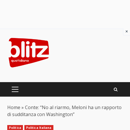
×
Skip
to
content
PRIMARY
MENU
Home
»
Conte: “No al riarmo, Meloni ha un rapporto
di sudditanza con Washington”
Politica
Politica Italiana