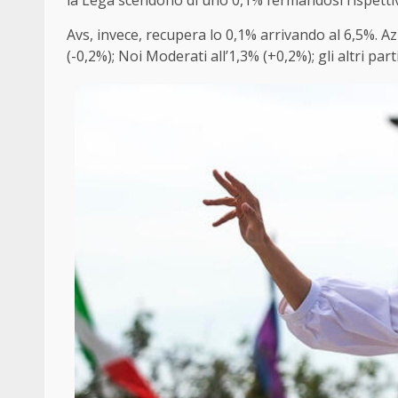
la Lega scendono di uno 0,1% fermandosi rispettivam
Avs, invece, recupera lo 0,1% arrivando al 6,5%. Azi
(-0,2%); Noi Moderati all’1,3% (+0,2%); gli altri pa