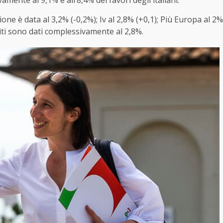
ente al 9,1% e all’8,4% dei favori degli italiani.
one è data al 3,2% (-0,2%); Iv al 2,8% (+0,1); Più Europa al 2%
rtiti sono dati complessivamente al 2,8%.