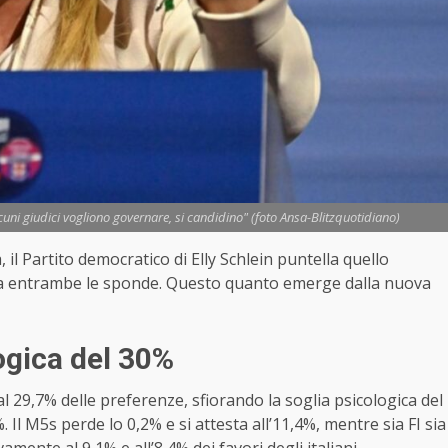
uni giudici vogliono governare, si candidino" (foto Ansa-Blitzquotidiano)
 il Partito democratico di Elly Schlein puntella quello
 da entrambe le sponde. Questo quanto emerge dalla nuova
logica del 30%
al 29,7% delle preferenze, sfiorando la soglia psicologica del
%. Il M5s perde lo 0,2% e si attesta all’11,4%, mentre sia FI sia