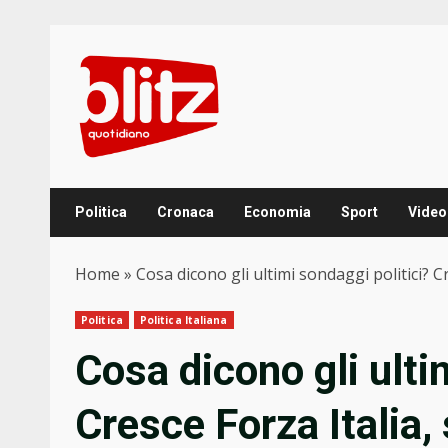
Skip
to
content
Politica
Cronaca
Economia
Sport
Video
Home
»
Cosa dicono gli ultimi sondaggi politici? 
Politica
Politica Italiana
Cosa dicono gli ulti
Cresce Forza Italia,