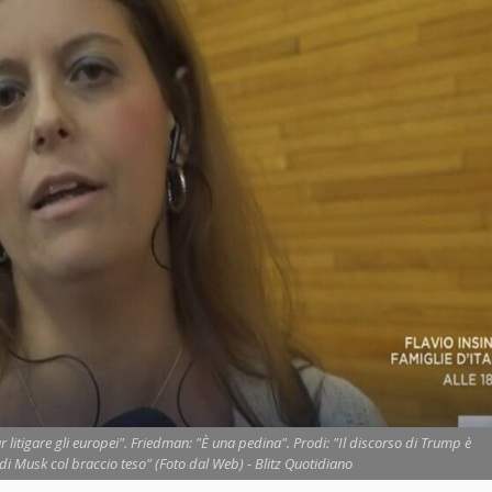
ar litigare gli europei". Friedman: "È una pedina". Prodi: "Il discorso di Trump è
o di Musk col braccio teso" (Foto dal Web) - Blitz Quotidiano