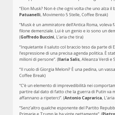
“Elon Musk? Non è che ogni volta che uno alza il b
Patuanelli
, Movimento 5 Stelle, Coffee Break)
“Musk è un ammiratore dell’Antica Roma, voleva fa
filone demenziale. Lui è un genio e io sono un dem
(
Goffredo Buccini
, L’aria che tira)
“Inquietante il saluto col braccio teso da parte 
l’espressione di una precisa agenda politica. È s
milioni di persone”. (
Ilaria Salis
, Alleanza Verdi e S
“Il ruolo di Giorgia Meloni? È una pedina, un vas
Coffee Break)
“C’è un elemento di imprevedibilità nei comporta
partire dal dato di fatto che la guerra di Putin va
affannano a ripeterci”. (
Antonio Caprarica
, L’aria
“Senz’altro qualche esponente del Partito Repubb
Primarie e Trump le ha vinte nettamente”. (
Pietro