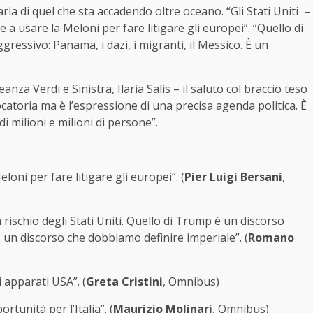
rla di quel che sta accadendo oltre oceano. “Gli Stati Uniti –
 a usare la Meloni per fare litigare gli europei”. “Quello di
essivo: Panama, i dazi, i migranti, il Messico. È un
za Verdi e Sinistra, Ilaria Salis – il saluto col braccio teso
atoria ma è l’espressione di una precisa agenda politica. È
milioni e milioni di persone”.
eloni per fare litigare gli europei”. (
Pier Luigi Bersani
,
ischio degli Stati Uniti. Quello di Trump è un discorso
 È un discorso che dobbiamo definire imperiale”. (
Romano
i apparati USA”. (
Greta Cristini
, Omnibus)
tunità per l’Italia”. (
Maurizio Molinari
, Omnibus)