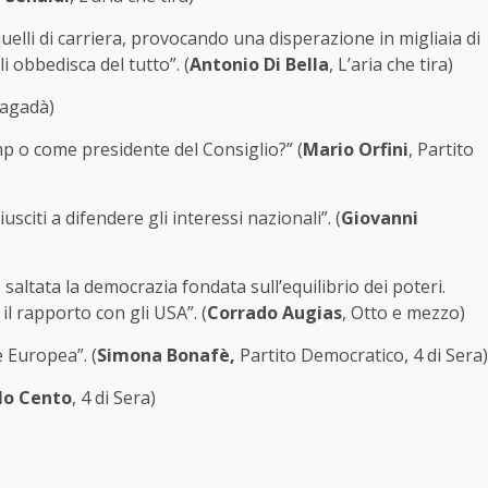
uelli di carriera, provocando una disperazione in migliaia di
i obbedisca del tutto”. (
Antonio Di Bella
, L’aria che tira)
Tagadà)
p o come presidente del Consiglio?” (
Mario Orfini
, Partito
sciti a difendere gli interessi nazionali”. (
Giovanni
ltata la democrazia fondata sull’equilibrio dei poteri.
l rapporto con gli USA”. (
Corrado Augias
, Otto e mezzo)
 Europea”. (
Simona Bonafè,
Partito Democratico, 4 di Sera)
lo Cento
, 4 di Sera)