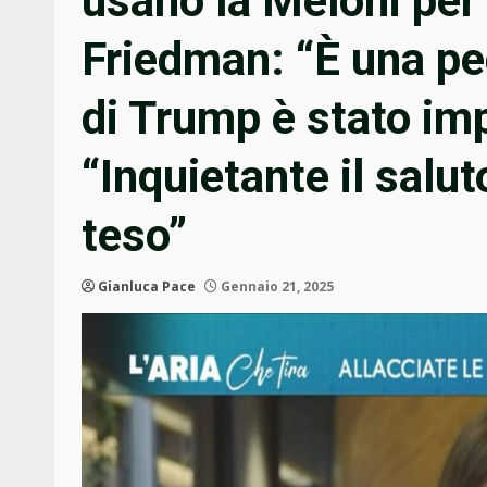
usano la Meloni per f
Friedman: “È una ped
di Trump è stato imp
“Inquietante il salu
teso”
Gianluca Pace
Gennaio 21, 2025