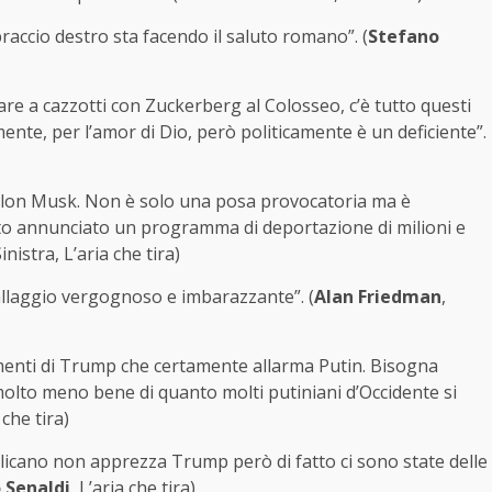
raccio destro sta facendo il saluto romano”. (
Stefano
re a cazzotti con Zuckerberg al Colosseo, c’è tutto questi
ente, per l’amor di Dio, però politicamente è un deficiente”.
di Elon Musk. Non è solo una posa provocatoria ma è
tato annunciato un programma di deportazione di milioni e
inistra, L’aria che tira)
sallaggio vergognoso e imbarazzante”. (
Alan Friedman
,
menti di Trump che certamente allarma Putin. Bisogna
 molto meno bene di quanto molti putiniani d’Occidente si
 che tira)
licano non apprezza Trump però di fatto ci sono state delle
 Senaldi
, L’aria che tira)