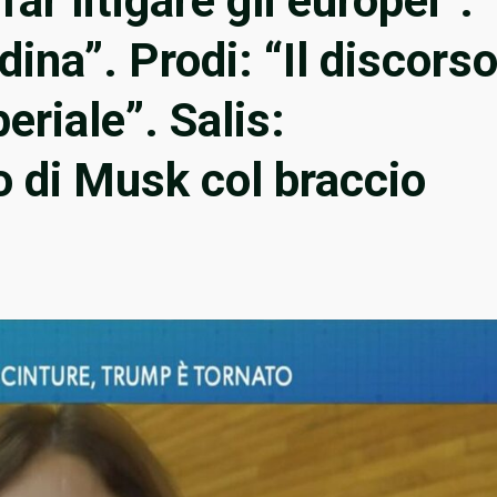
ar litigare gli europei”.
ina”. Prodi: “Il discors
eriale”. Salis:
to di Musk col braccio