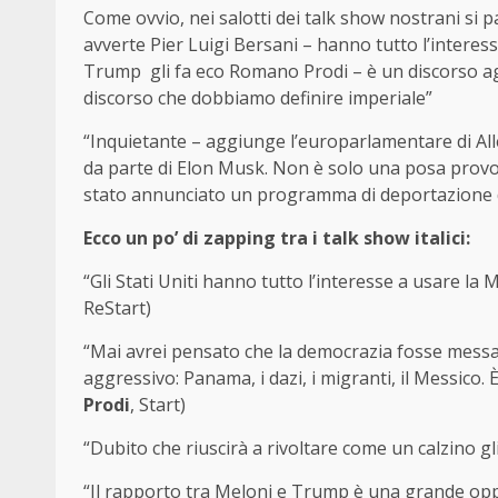
Come ovvio, nei salotti dei talk show nostrani si pa
avverte Pier Luigi Bersani – hanno tutto l’interesse
Trump gli fa eco Romano Prodi – è un discorso aggr
discorso che dobbiamo definire imperiale”
“Inquietante – aggiunge l’europarlamentare di Allean
da parte di Elon Musk. Non è solo una posa provoc
stato annunciato un programma di deportazione di 
Ecco un po’ di zapping tra i talk show italici:
“Gli Stati Uniti hanno tutto l’interesse a usare la M
ReStart)
“Mai avrei pensato che la democrazia fosse messa r
aggressivo: Panama, i dazi, i migranti, il Messico.
Prodi
, Start)
“Dubito che riuscirà a rivoltare come un calzino gl
“Il rapporto tra Meloni e Trump è una grande oppor