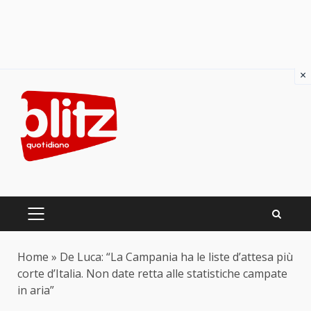
×
Skip
to
content
PRIMARY
MENU
Home
»
De Luca: “La Campania ha le liste d’attesa più
corte d’Italia. Non date retta alle statistiche campate
in aria”