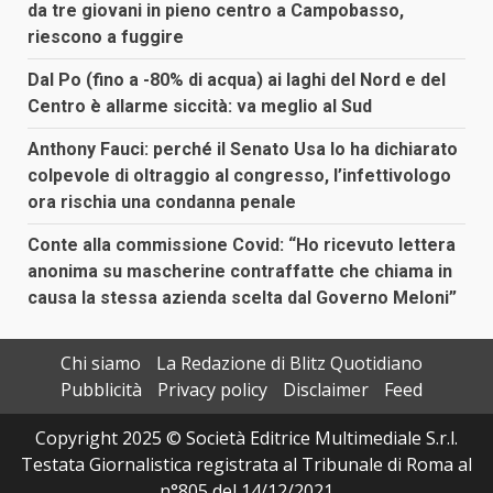
da tre giovani in pieno centro a Campobasso,
riescono a fuggire
Dal Po (fino a -80% di acqua) ai laghi del Nord e del
Centro è allarme siccità: va meglio al Sud
Anthony Fauci: perché il Senato Usa lo ha dichiarato
colpevole di oltraggio al congresso, l’infettivologo
ora rischia una condanna penale
Conte alla commissione Covid: “Ho ricevuto lettera
anonima su mascherine contraffatte che chiama in
causa la stessa azienda scelta dal Governo Meloni”
Chi siamo
La Redazione di Blitz Quotidiano
Pubblicità
Privacy policy
Disclaimer
Feed
Copyright 2025 © Società Editrice Multimediale S.r.l.
Testata Giornalistica registrata al Tribunale di Roma al
n°805 del 14/12/2021