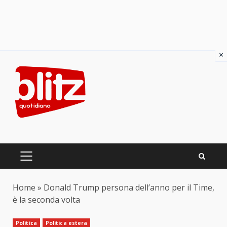
×
Skip
to
content
PRIMARY
MENU
Home
»
Donald Trump persona dell’anno per il Time,
è la seconda volta
Politica
Politica estera