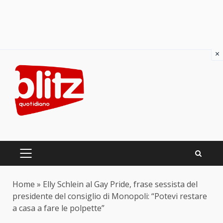
×
Skip
to
content
PRIMARY
MENU
Home
»
Elly Schlein al Gay Pride, frase sessista del
presidente del consiglio di Monopoli: “Potevi restare
a casa a fare le polpette”