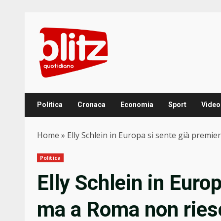
Skip
to
content
Politica
Cronaca
Economia
Sport
Video
Home
»
Elly Schlein in Europa si sente già premi
Politica
Elly Schlein in Euro
ma a Roma non riesc