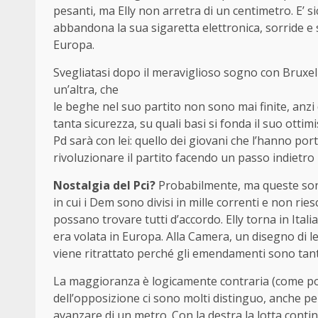
pesanti, ma Elly non arretra di un centimetro. E’ s
abbandona la sua sigaretta elettronica, sorride e 
Europa.
Svegliatasi dopo il meraviglioso sogno con Bruxelle
un’altra, che
le beghe nel suo partito non sono mai finite, anz
tanta sicurezza, su quali basi si fonda il suo ottim
Pd sarà con lei: quello dei giovani che l’hanno port
rivoluzionare il partito facendo un passo indietro 
Nostalgia del Pci?
Probabilmente, ma queste son
in cui i Dem sono divisi in mille correnti e non r
possano trovare tutti d’accordo. Elly torna in Itali
era volata in Europa. Alla Camera, un disegno di
viene ritrattato perché gli emendamenti sono tanti
La maggioranza è logicamente contraria (come pot
dell’opposizione ci sono molti distinguo, anche pe
avanzare di un metro. Con la destra la lotta cont