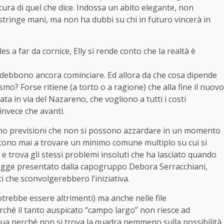
icura di quel che dice. Indossa un abito elegante, non
stringe mani, ma non ha dubbi su chi in futuro vincerà in
s a far da cornice, Elly si rende conto che la realtà è
i debbono ancora cominciare. Ed allora da che cosa dipende
ismo? Forse ritiene (a torto o a ragione) che alla fine il nuovo
ata in via del Nazareno, che vogliono a tutti i costi
invece che avanti.
o previsioni che non si possono azzardare in un momento
iescono mai a trovare un minimo comune multiplo su cui si
a e trova gli stessi problemi insoluti che ha lasciato quando
 legge presentato dalla capogruppo Debora Serracchiani,
 che sconvolgerebbero l’iniziativa.
rebbe essere altrimenti) ma anche nelle file
rché il tanto auspicato “campo largo” non riesce ad
inua perché non si trova la quadra nemmeno sulla possibilità