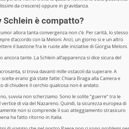
olissimi da crescere) oppure in gravidanza.
ly Schlein è compatto?
i rumor allora tanta convergenza non c’è. Per carità, lo stesso
re d’accordo con la Meloni. Anzi, un giorno si e un altro
ere il bastone fra le ruote alle iniziative di Giorgia Meloni.
o ancora tante. La Schlein all’apparenza si dice sicura del
rosanta, si trova davanti mille ostacoli da superare. A
scelte erano già state fatte: Chiara Braga alla Camera e
o di chiudere il cerchio qualcosa non è andato.
no, suvvia non scherziamo. Sono le solite “guerre” tra le
 vertice di via del Nazareno. Quindi, la sicurezza europea di
ncamente non si comprende il suo atteggiamento strasicuro
na ha fatto ritorno in Italia.
gni di viaggio che nel nostro Paese non ci sono problemi pe