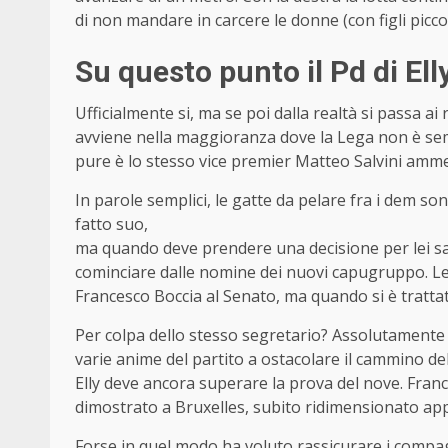
di non mandare in carcere le donne (con figli picc
Su questo punto il Pd di El
Ufficialmente si, ma se poi dalla realtà si passa a
avviene nella maggioranza dove la Lega non è semp
pure è lo stesso vice premier Matteo Salvini ammett
In parole semplici, le gatte da pelare fra i dem son
fatto suo,
ma quando deve prendere una decisione per lei sac
cominciare dalle nomine dei nuovi capugruppo. Le 
Francesco Boccia al Senato, ma quando si è trattat
Per colpa dello stesso segretario? Assolutamente 
varie anime del partito a ostacolare il cammino del
Elly deve ancora superare la prova del nove. Fra
dimostrato a Bruxelles, subito ridimensionato appe
Forse in quel modo ha voluto rassicurare i compa