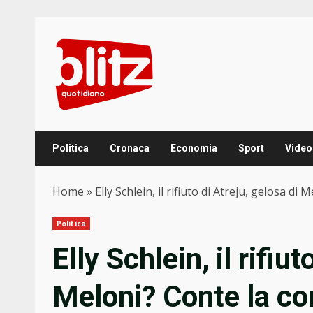
Skip
to
content
Politica
Cronaca
Economia
Sport
Video
Home
»
Elly Schlein, il rifiuto di Atreju, gelosa di 
Politica
Elly Schlein, il rifiu
Meloni? Conte la cor