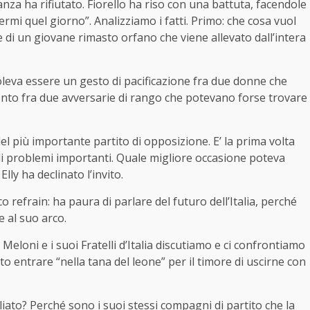
nza ha rifiutato. Fiorello ha riso con una battuta, facendole
ermi quel giorno”. Analizziamo i fatti. Primo: che cosa vuol
 di un giovane rimasto orfano che viene allevato dall’intera
voleva essere un gesto di pacificazione fra due donne che
nto fra due avversarie di rango che potevano forse trovare
del più importante partito di opposizione. E’ la prima volta
e di problemi importanti. Quale migliore occasione poteva
ly ha declinato l’invito.
o refrain: ha paura di parlare del futuro dell’Italia, perché
 al suo arco.
 Meloni e i suoi Fratelli d’Italia discutiamo e ci confrontiamo
to entrare “nella tana del leone” per il timore di uscirne con
iato? Perché sono i suoi stessi compagni di partito che la