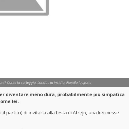
loni? Conte la corteggia, Landini la insidia, Fiorello la sfotte
e per diventare meno dura, probabilmente più simpatica
come lei.
l partito) di invitarla alla festa di Atreju, una kermesse