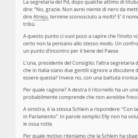
La segretaria del Pd, dopo qualche attimo di tituba
dire: “No, grazie. Non avrei niente di nero da mett
dire
Atreju,
termine sconosciuto a molti? E’ il nome
tribù.
A questo punto ci vuol poco a capire che l’invito 
certo non la pensano allo stesso modo. Un confro
un punto d’incontro per il bene del Paese.
L’una, presidente del Consiglio; l’altra segretaria 
che in Italia siano due gentili signore a discuter
essere questa? Invece no, con una battuta ironica El
Per quale ragione? A destra il ritornello ha un unic
probabilmente comprende che non avrebbe frecce
A sinistra, è la stessa Schlein a rispondere: “Con la
in Parlamento”. In parole semplici Elly non ha volu
le ossa rotte.
Per quale motivo riteniamo che la Schlein ha sbagl