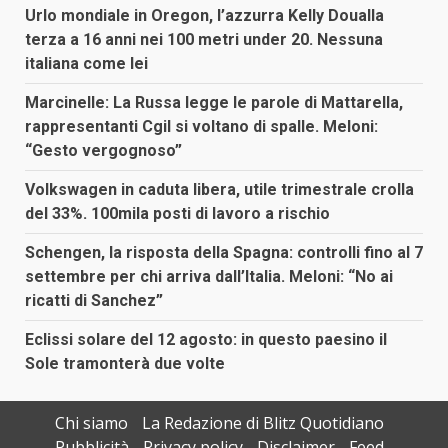
Urlo mondiale in Oregon, l’azzurra Kelly Doualla
terza a 16 anni nei 100 metri under 20. Nessuna
italiana come lei
Marcinelle: La Russa legge le parole di Mattarella,
rappresentanti Cgil si voltano di spalle. Meloni:
“Gesto vergognoso”
Volkswagen in caduta libera, utile trimestrale crolla
del 33%. 100mila posti di lavoro a rischio
Schengen, la risposta della Spagna: controlli fino al 7
settembre per chi arriva dall’Italia. Meloni: “No ai
ricatti di Sanchez”
Eclissi solare del 12 agosto: in questo paesino il
Sole tramonterà due volte
Chi siamo
La Redazione di Blitz Quotidiano
Pubblicità
Privacy policy
Disclaimer
Feed