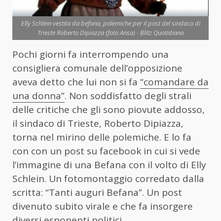
Elly Schlein vestita da befana, polemiche per il post del sindaco di
Trieste Roberto Dipiazza (foto Ansa) - Blitz Quotidiano
Pochi giorni fa interrompendo una
consigliera comunale dell’opposizione
aveva detto che lui non si fa
“comandare da
una donna”
. Non soddisfatto degli strali
delle critiche che gli sono piovute addosso,
il sindaco di Trieste, Roberto Dipiazza,
torna nel mirino delle polemiche. E lo fa
con con un post su facebook in cui si vede
l’immagine di una Befana con il volto di Elly
Schlein. Un fotomontaggio corredato dalla
scritta: “Tanti auguri Befana”. Un post
divenuto subito virale e che fa insorgere
diversi esponenti politici.