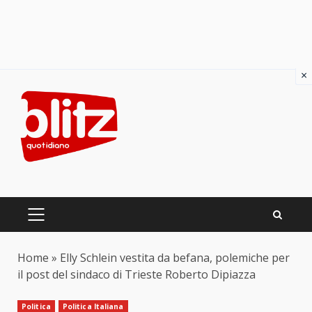
×
Skip
to
content
PRIMARY
MENU
Home
»
Elly Schlein vestita da befana, polemiche per
il post del sindaco di Trieste Roberto Dipiazza
Politica
Politica Italiana