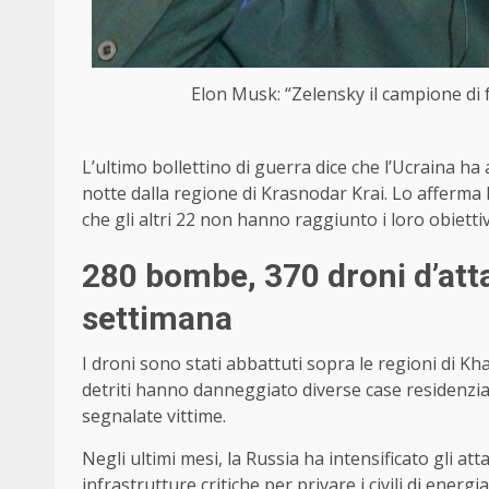
Elon Musk: “Zelensky il campione di fu
L’ultimo bollettino di guerra dice che l’Ucraina ha 
notte dalla regione di Krasnodar Krai. Lo afferma 
che gli altri 22 non hanno raggiunto i loro obiettiv
280 bombe, 370 droni d’atta
settimana
I droni sono stati abbattuti sopra le regioni di K
detriti hanno danneggiato diverse case residenzia
segnalate vittime.
Negli ultimi mesi, la Russia ha intensificato gli at
infrastrutture critiche per privare i civili di energ