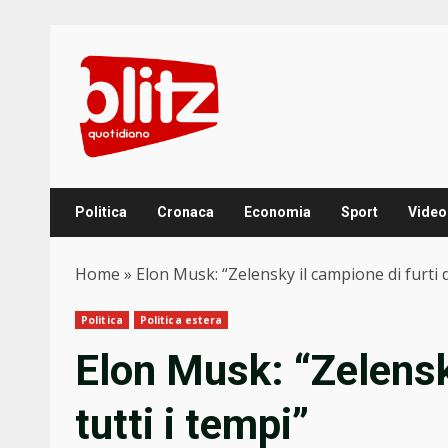
Skip
to
content
Politica
Cronaca
Economia
Sport
Video
Home
»
Elon Musk: “Zelensky il campione di furti di
Politica
Politica estera
Elon Musk: “Zelensky
tutti i tempi”