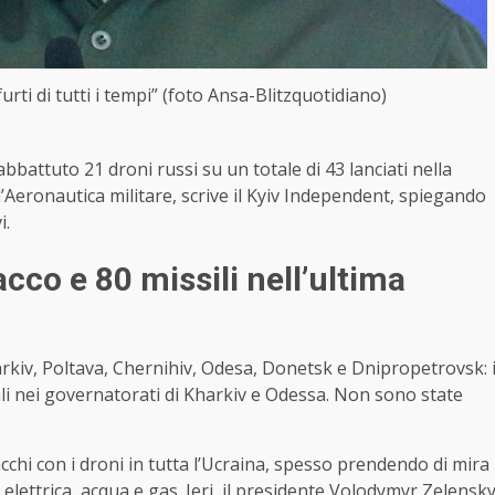
rti di tutti i tempi” (foto Ansa-Blitzquotidiano)
abbattuto 21 droni russi su un totale di 43 lanciati nella
l’Aeronautica militare, scrive il Kyiv Independent, spiegando
i.
cco e 80 missili nell’ultima
harkiv, Poltava, Chernihiv, Odesa, Donetsk e Dnipropetrovsk: 
li nei governatorati di Kharkiv e Odessa. Non sono state
tacchi con i droni in tutta l’Ucraina, spesso prendendo di mira
ia elettrica, acqua e gas. Ieri, il presidente Volodymyr Zelensk