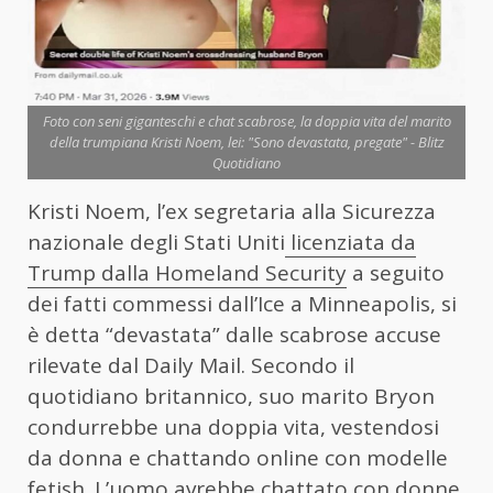
Foto con seni giganteschi e chat scabrose, la doppia vita del marito
della trumpiana Kristi Noem, lei: "Sono devastata, pregate" - Blitz
Quotidiano
Kristi Noem, l’ex segretaria alla Sicurezza
nazionale degli Stati Uniti
licenziata da
Trump dalla Homeland Security
a seguito
dei fatti commessi dall’Ice a Minneapolis, si
è detta “devastata” dalle scabrose accuse
rilevate dal Daily Mail. Secondo il
quotidiano britannico, suo marito Bryon
condurrebbe una doppia vita, vestendosi
da donna e chattando online con modelle
fetish. L’uomo avrebbe chattato con donne