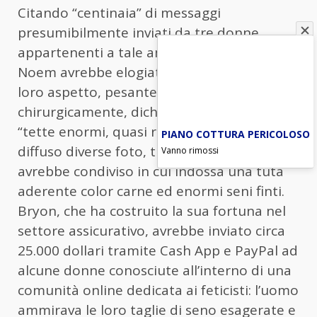
Citando “centinaia” di messaggi
presumibilmente inviati da tre donne
appartenenti a tale ambiente, il marito di
Noem avrebbe elogiato con entusiasmo il
loro aspetto, pesantemente modificato
chirurgicamente, dichiarando di desiderare
“tette enormi, quasi ridicole”. Il Mail ha
PIANO COTTURA PERICOLOSO
diffuso diverse foto, tra cui una che l’uomo
Vanno rimossi
avrebbe condiviso in cui indossa una tuta
aderente color carne ed enormi seni finti.
Bryon, che ha costruito la sua fortuna nel
settore assicurativo, avrebbe inviato circa
25.000 dollari tramite Cash App e PayPal ad
alcune donne conosciute all’interno di una
comunità online dedicata ai feticisti: l’uomo
ammirava le loro taglie di seno esagerate e