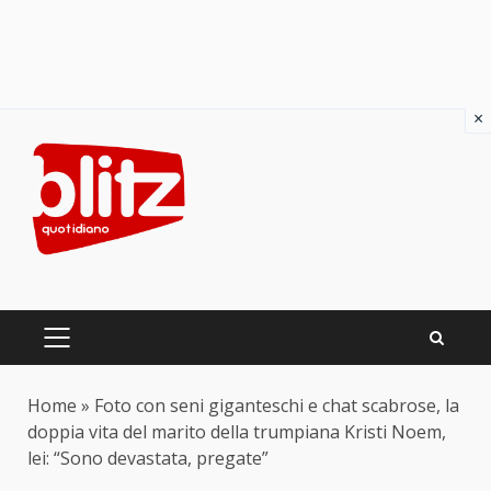
×
Skip
to
content
PRIMARY
MENU
Home
»
Foto con seni giganteschi e chat scabrose, la
doppia vita del marito della trumpiana Kristi Noem,
lei: “Sono devastata, pregate”