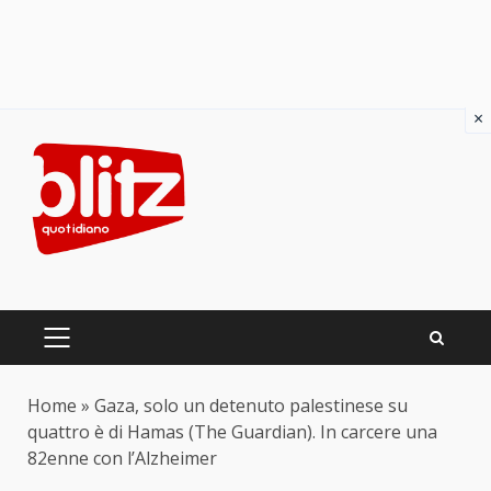
×
Skip
to
content
PRIMARY
MENU
Home
»
Gaza, solo un detenuto palestinese su
quattro è di Hamas (The Guardian). In carcere una
82enne con l’Alzheimer