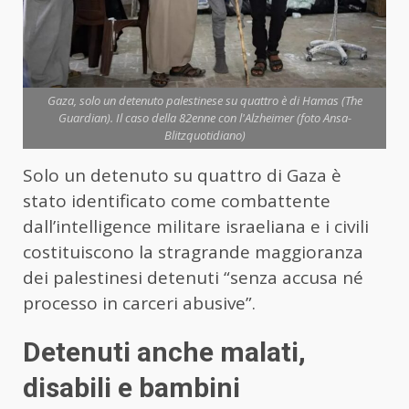
Gaza, solo un detenuto palestinese su quattro è di Hamas (The
Guardian). Il caso della 82enne con l'Alzheimer (foto Ansa-
Blitzquotidiano)
Solo un detenuto su quattro di Gaza è
stato identificato come combattente
dall’intelligence militare israeliana e i civili
costituiscono la stragrande maggioranza
dei palestinesi detenuti “senza accusa né
processo in carceri abusive”.
Detenuti anche malati,
disabili e bambini