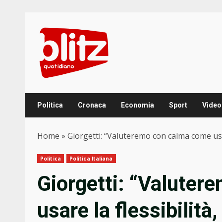
Skip
to
content
Politica
Cronaca
Economia
Sport
Video
Home
»
Giorgetti: “Valuteremo con calma come usa
Politica
Politica Italiana
Giorgetti: “Valute
usare la flessibilit