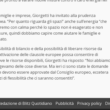
se pronto a varare nuove misure contro il caro energia nel
famiglie e imprese, Giorgetti ha invitato alla prudenza
pea. “Per quanto riguarda gli spazi” anche sull’energia “che
uteremo con calma perché lo spazio non è esagerato e non
sure, quindi dobbiamo capire come aiutare le famiglie e
ato.
bilità di bilancio e della possibilità di liberare risorse da
l’attivazione delle clausole europee possa consentire di
rove le risorse disponibili, Giorgetti ha risposto: “Noi abbiam
evamo delle cose diverse. Ma ieri ci sono state le domande
e devono essere approvate dal Consiglio europeo, eccetera
di flessibilità che ci saranno consentiti”.
Redazione di Blitz Quotidiano
Pubblicità
Privacy policy
Di