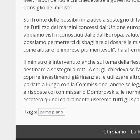
Mef, rispondendo a chi chiedeva se il governo fos
Consiglio dei ministri.
Sul fronte delle possibili iniziative a sostegno di 
nell’utilizzo dei margini concessi dall’Unione euro
abbiamo visti riconosciuti dalle dall’Europa, val
possiamo permetterci di sbagliare di dosare le mi
come aiutare le imprese più meritevoli”, ha afferm
Il ministro è intervenuto anche sul tema della flessi
destinare a sostegni diretti. A chi gli chiedeva se 
coprire investimenti già finanziati e utilizzare alt
parlato a lungo con la Commissione, anche se legg
e risposte col commissario Dombrovskis, le norm
eccetera quindi chiaramente useremo tutti gli spazi 
Tags:
primo piano
Chi siamo
La 