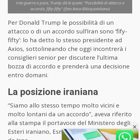
Iran guerra o pace, Trump dà le quote: "Possibilità di attacco o
accordo, fifty-fifty" (foto Ansa-Blitzquotidiano)
Per Donald Trump le possibilità di un
attacco o di un accordo sull’Iran sono ‘fify-
fifty’: lo ha detto lo stesso presidente ad
Axios, sottolineando che oggi incontrerà i
consiglieri senior per discutere l’ultima
bozza di accordo e prenderà una decisione
entro domani.
La posizione iraniana
“Siamo allo stesso tempo molto vicini e
molto lontani da un accordo”, aveva riferito
alla stampa il portavoce del Ministero degli
Esteri iraniano, Esmaeil Baghaei, riportato