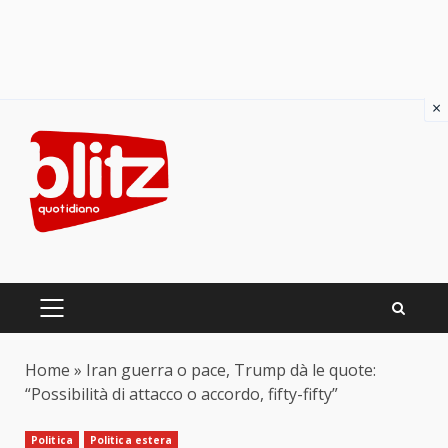
×
Skip
to
content
PRIMARY
MENU
Home
»
Iran guerra o pace, Trump dà le quote:
“Possibilità di attacco o accordo, fifty-fifty”
Politica
Politica estera