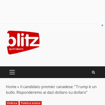
×
Skip
to
content
PRIMARY
MENU
Home
»
Il candidato premier canadese: “Trump è un
bullo. Risponderemo ai dazi dollaro su dollaro”
Politica
Politica estera