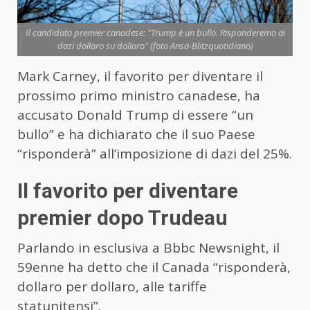
Il candidato premier canadese: "Trump è un bullo. Risponderemo ai
dazi dollaro su dollaro" (foto Ansa-Blitzquotidiano)
Mark Carney, il favorito per diventare il
prossimo primo ministro canadese, ha
accusato Donald Trump di essere “un
bullo” e ha dichiarato che il suo Paese
“risponderà” all’imposizione di dazi del 25%.
Il favorito per diventare
premier dopo Trudeau
Parlando in esclusiva a Bbbc Newsnight, il
59enne ha detto che il Canada “risponderà,
dollaro per dollaro, alle tariffe
statunitensi”.