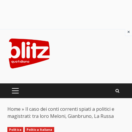
×
Skip
to
content
PRIMARY
MENU
Home
»
Il caso dei conti correnti spiati a politici e
magistrati: tra loro Meloni, Gianbruno, La Russa
Politica
Politica Italiana