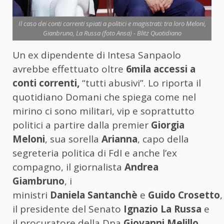
Il caso dei conti correnti spiati a politici e magistrati: tra loro Meloni,
Gianbruno, La Russa (foto Ansa) - Blitz Quotidiano
Un ex dipendente di Intesa Sanpaolo
avrebbe effettuato oltre
6mila accessi a
conti correnti,
“tutti abusivi”. Lo riporta il
quotidiano Domani che spiega come nel
mirino ci sono militari, vip e soprattutto
politici a partire dalla premier
Giorgia
Meloni
, sua sorella
Arianna
, capo della
segreteria politica di FdI e anche l’ex
compagno, il giornalista
Andrea
Giambruno
, i
ministri
Daniela
Santanchè
e
Guido
Crosetto
,
il presidente del Senato
Ignazio La Russa
e
il procuratore della Dna
Giovanni Melillo
.