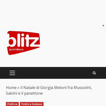
×
Skip
to
content
PRIMARY
MENU
Home
»
Il Natale di Giorgia Meloni fra Mussolini,
Salvini e il panettone
Politica
Politica Italiana