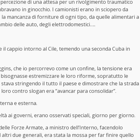
 la percezione di una attesa per un rivolgimento traumatico
embravano in ginocchio. I camionisti erano in sciopero da
a mancanza di forniture di ogni tipo, da quelle alimentari a
cambio delle auto, degli elettrodomestici…..
e il cappio intorno al Cile, temendo una seconda Cuba in
ggins, che io percorrevo come un confine, la tensione era
 bisognasse estremizzare le loro riforme, sopratutto le
stava stringendo il tutto il paese e dimostrare che la strada
il loro contro slogan era “avancar para consolidar”.
terna e esterna.
eltà ai governi, erano osservati speciali, giorno per giorno.
lle Forze Armate, a ministro dell’Interno, facendolo
ltri due generali, era stata la mossa per far finire quello