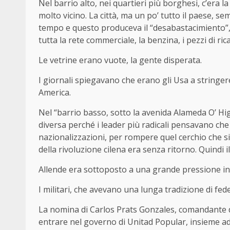
Nel barrio alto, nei quartieri più borghesi, c’era
molto vicino. La città, ma un po’ tutto il paese, s
tempo e questo produceva il “desabastacimiento”, l
tutta la rete commerciale, la benzina, i pezzi di ri
Le vetrine erano vuote, la gente disperata.
I giornali spiegavano che erano gli Usa a stringer
America.
Nel “barrio basso, sotto la avenida Alameda O’ Hi
diversa perché i leader più radicali pensavano che
nazionalizzazioni, per rompere quel cerchio che si 
della rivoluzione cilena era senza ritorno. Quindi 
Allende era sottoposto a una grande pressione in
I militari, che avevano una lunga tradizione di fed
La nomina di Carlos Prats Gonzales, comandante de
entrare nel governo di Unitad Popular, insieme ad a