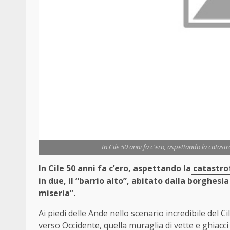
In Cile 50 anni fa c'ero, aspettando la catastro
In Cile 50 anni fa c’ero, aspettando la
catastro
in due, il “barrio alto”, abitato dalla borghesia
miseria”.
Ai piedi delle Ande nello scenario incredibile del C
verso Occidente, quella muraglia di vette e ghiacci