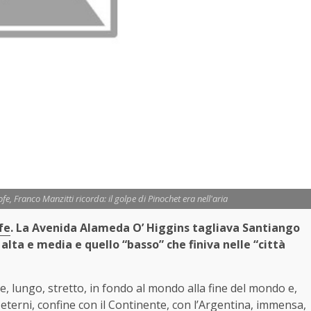
fe, Franco Manzitti ricorda: il golpe di Pinochet era nell'aria
fe
. La Avenida Alameda O’ Higgins tagliava Santiango
 alta e media e quello “basso” che finiva nelle “città
ile, lungo, stretto, in fondo al mondo alla fine del mondo e,
 eterni, confine con il Continente, con l’Argentina, immensa,