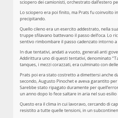
sciopero dei camionisti, orchestrato dall’estero per
Lo sciopero era poi finito, ma Prats fu coinvolto 
precipitando.
Quello cileno era un esercito addestrato, nella su
truppe sfilavano battevano il passo dell’oca. Lo r
sentivo rimbombare il passo cadenzato intorno a
In due tentativi, andati a vuoto, generali anti gov
Addirittura uno di questi tentativi, denominato “
tanques, i mezzi corazzati, era culminato con del
Prats poi era stato costretto a dimettersi anche d
secondo, Augusto Pinochet e aveva garantito per lu
Sarebbe stato ripagato duramente per quell’errore
un anno dopo lo fece saltare in aria nel suo esilio
Questo era il clima in cui lavoravo, cercando di ca
resistito a tutte quelle tensioni, in un subcontinen