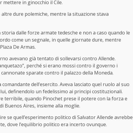
 mettere in ginocchio il Cile.
in altre dure polemiche, mentre la situazione stava
a storia dalle forze armate tedesche e non a caso quando le
icordo come un segnale, in quelle giornate dure, mentre
 Plaza De Armas.
erno avevano già tentato di sollevarsi contro Allende.
Tanquetazo”, perché si erano mossi contro il governo i
le cannonate sparate contro il palazzo della Moneda.
a comandante dell’esercito. Aveva lasciato quel ruolo al suo
i, definendolo un fedelissimo ai principi costituzionali.
 terribile, quando Pinochet prese il potere con la forza e
 di Buenos Aires, insieme alla moglie.
pire se quell’esperimento politico di Salvator Allende avrebbe
te, dove l’equilibrio politico era incerto ovunque.