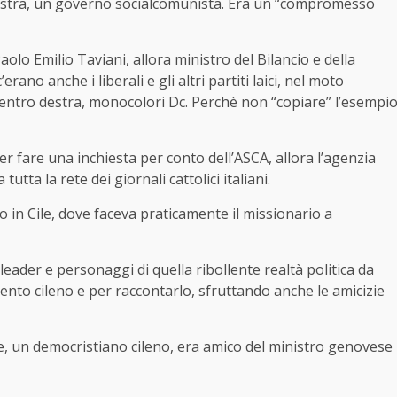
nistra, un governo socialcomunista. Era un “compromesso
aolo Emilio Taviani, allora ministro del Bilancio e della
no anche i liberali e gli altri partiti laici, nel moto
, centro destra, monocolori Dc. Perchè non “copiare” l’esempi
per fare una inchiesta per conto dell’ASCA, allora l’agenzia
tutta la rete dei giornali cattolici italiani.
io in Cile, dove faceva praticamente il missionario a
 leader e personaggi di quella ribollente realtà politica da
ento cileno e per raccontarlo, sfruttando anche le amicizie
de, un democristiano cileno, era amico del ministro genovese