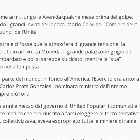
ime armi, lungo la Avenida qualche mese prima del golpe,
 i grandi inviati dell’epoca, Mario Cervi del “Corriere della
tino” dell’Unità.
strale ci fosse quella atmosfera di grande tensione, la
rofe in arrivo. La Moneda, il grande palazzone grigio del
bardato e poi si sarebbe suicidato, mentre la “sua”
o nella tempesta.
ra parte del mondo, in fondo all’America, l’Esercito era ancora
arlos Prats Gonzales , nominato ministro dell’Interno
pre più forti.
re anni e mezzo dal governo di Unitad Popular, i comunisti e i
nte medico che era riuscito a farsi eleggere al terzo tentativo
 collettivizzava, aveva espropriato tutte le miniere di rame