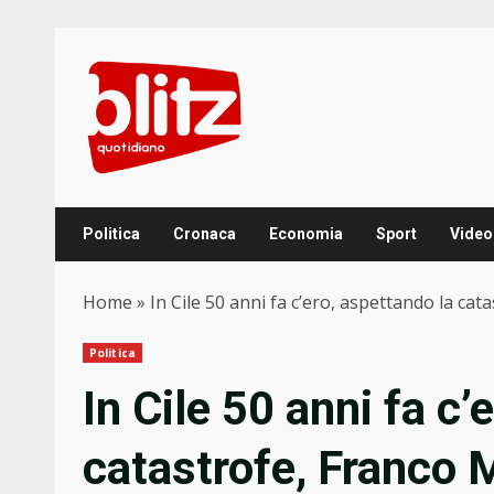
Skip
to
content
Politica
Cronaca
Economia
Sport
Video
Home
»
In Cile 50 anni fa c’ero, aspettando la cata
Politica
In Cile 50 anni fa c’
catastrofe, Franco M