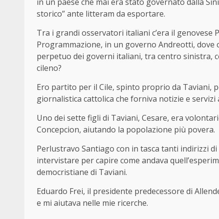
in un paese che mai era stato governato dalla Si
storico” ante litteram da esportare.
Tra i grandi osservatori italiani c’era il genovese P
Programmazione, in un governo Andreotti, dove c’era
perpetuo dei governi italiani, tra centro sinistra
cileno?
Ero partito per il Cile, spinto proprio da Taviani, 
giornalistica cattolica che forniva notizie e servizi a 
Uno dei sette figli di Taviani, Cesare, era volontar
Concepcion, aiutando la popolazione più povera.
Perlustravo Santiago con in tasca tanti indirizzi di
intervistare per capire come andava quell’esperim
democristiane di Taviani.
Eduardo Frei, il presidente predecessore di Allen
e mi aiutava nelle mie ricerche.