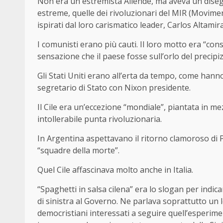
Non era un estremista Allende, ma aveva un disegn
estreme, quelle dei rivoluzionari del MIR (Movim
ispirati dal loro carismatico leader, Carlos Altamir
I comunisti erano più cauti. Il loro motto era “cons
sensazione che il paese fosse sull’orlo del precipiz
Gli Stati Uniti erano all’erta da tempo, come hann
segretario di Stato con Nixon presidente.
Il Cile era un’eccezione “mondiale”, piantata in me
intollerabile punta rivoluzionaria.
In Argentina aspettavano il ritorno clamoroso di Per
“squadre della morte”.
Quel Cile affascinava molto anche in Italia.
“Spaghetti in salsa cilena” era lo slogan per indi
di sinistra al Governo. Ne parlava soprattutto un
democristiani interessati a seguire quell’esperime