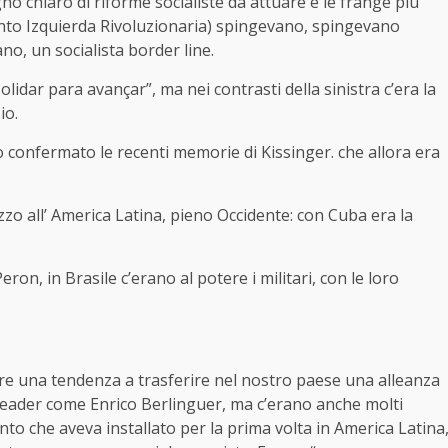
o chiaro di riforme socialiste da attuare e le frange più
ento Izquierda Rivoluzionaria) spingevano, spingevano
ano, un socialista border line.
olidar para avançar”, ma nei contrasti della sinistra c’era la
io.
o confermato le recenti memorie di Kissinger. che allora era
zzo all’ America Latina, pieno Occidente: con Cuba era la
on, in Brasile c’erano al potere i militari, con le loro
care una tendenza a trasferire nel nostro paese una alleanza
 leader come Enrico Berlinguer, ma c’erano anche molti
nto che aveva installato per la prima volta in America Latina