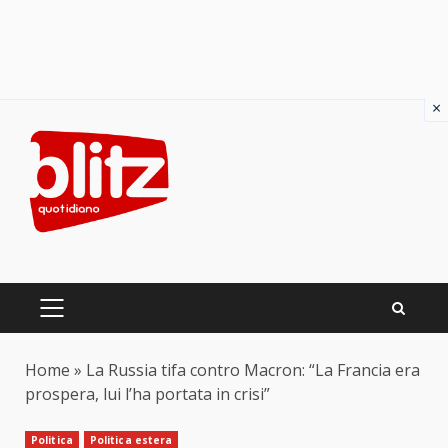
×
Skip
to
content
PRIMARY
MENU
Home
»
La Russia tifa contro Macron: “La Francia era
prospera, lui l’ha portata in crisi”
Politica
Politica estera