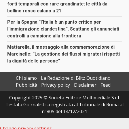
forti temporali con rare grandinate: le città da
bollino rosso calano a 21
Per la Spagna “l’Italia è un punto critico per
l’immigrazione clandestina”. Scattano gli annunciati
controlli a campione alla frontiera
Mattarella, il messaggio alla commemorazione di
Marcinelle: “La gestione dei flussi migratori rispetti
la dignità delle persone”
Chi siamo
La Redazione di Blitz Quotidiano
Pubblicità
Privacy policy
Disclaimer
Feed
Copyright 2025 © Società Editrice Multimediale S.r.l.
Testata Giornalistica registrata al Tribunale di Roma al
n°805 del 14/12/2021
Change privacy settings