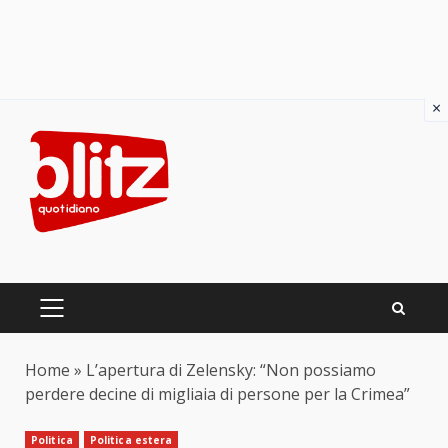
×
Skip
to
content
PRIMARY
MENU
Home
»
L’apertura di Zelensky: “Non possiamo
perdere decine di migliaia di persone per la Crimea”
Politica
Politica estera