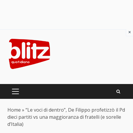
×
Skip
to
content
PRIMARY
MENU
Home
»
“Le voci di dentro”, De Filippo profetizzò il Pd
dieci partiti vs una maggioranza di fratelli (e sorelle
d’Italia)