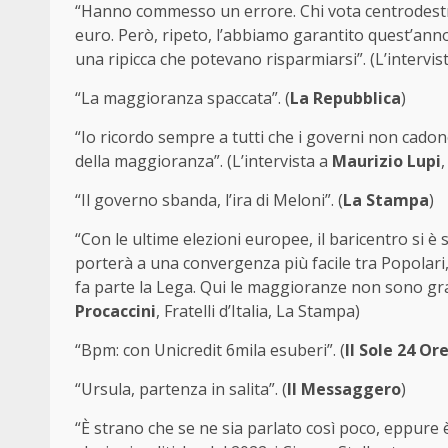
“Hanno commesso un errore. Chi vota centrodestra
euro. Però, ripeto, l’abbiamo garantito quest’anno
una ripicca che potevano risparmiarsi”. (L’intervis
“La maggioranza spaccata”. (
La Repubblica
)
“Io ricordo sempre a tutti che i governi non cadon
della maggioranza”. (L’intervista a
Maurizio Lupi
“Il governo sbanda, l’ira di Meloni”. (
La Stampa
)
“Con le ultime elezioni europee, il baricentro si 
porterà a una convergenza più facile tra Popolari, 
fa parte la Lega. Qui le maggioranze non sono gran
Procaccini
, Fratelli d’Italia, La Stampa)
“Bpm: con Unicredit 6mila esuberi”. (
Il Sole 24 Or
“Ursula, partenza in salita”. (
Il Messaggero
)
“È strano che se ne sia parlato così poco, eppure è