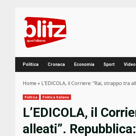
Skip
to
content
Politica
Cronaca
Economia
Sport
Video
Home
»
L’EDICOLA, il Corriere: “Rai, strappo tra 
Politica
Politica Italiana
L’EDICOLA, il Corrie
alleati”. Repubblic