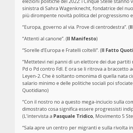
elezioni politiche del 2022: i Cinque Stelle stanno 
sinistra di Sahra Wagenknecht, fondatrice del n
più dirompente novità politica del progressismo eu
“Europa, governo al via. Prove di centrodestra”. (
I
“Attenti al canone”. (
Il Manifesto
)
“Sorelle d’Europa e Fratelli coltelli”. (
Il Fatto Quot
“Mettetevi nei panni di un elettore dei due partiti
Pd o Pd contro FdI. E ora se li ritrova a braccetto
Leyen-2. Che è soltanto omonima di quella nata cin
salario minimo e delle politiche sociali poi sfociate
Quotidiano)
“Con il nostro no a questo mega-inciucio sulla c
dimostrato cosa significa essere progressisti indip
(L’intervista a
Pasquale Tridico
, Movimento 5 Stel
“Sala apre un centro per migranti e sulla rivolta in