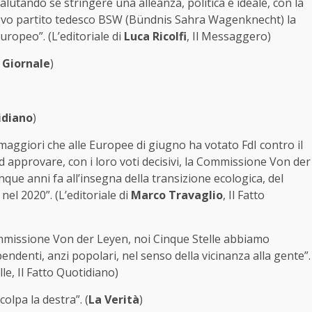
valutando se stringere una alleanza, politica e ideale, con la
uovo partito tedesco BSW (Bündnis Sahra Wagenknecht) la
ropeo”. (L’editoriale di
Luca Ricolfi
, Il Messaggero)
l Giornale
)
idiano
)
 maggiori che alle Europee di giugno ha votato FdI contro il
 ad approvare, con i loro voti decisivi, la Commissione Von der
que anni fa all’insegna della transizione ecologica, del
 nel 2020”. (L’editoriale di
Marco Travaglio
, Il Fatto
ommissione Von der Leyen, noi Cinque Stelle abbiamo
endenti, anzi popolari, nel senso della vicinanza alla gente”.
le, Il Fatto Quotidiano)
colpa la destra”. (
La Verità
)