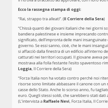
li ritrova a braccetto ad approvare, con i loro vot
Ecco la rassegna stampa di oggi:
“Rai, strappo tra alleati”. (
Il Corriere della Sera
)
“Chissà quanti dei giovani italiani che nei giorni
bandiera palestinese e insieme imprecando contro 
significato, dell’impronta delle mani insanguinate 
governo. Se essi sanno, cioè, che le mani insangu
si affacciò dalla finestra di un edificio all’interno 
catturati nei territori occupati. Il giovane aveva p
mostrava alla folla festante l’esito spaventoso rima
Loggia
, Il Corriere della Sera)
“Forza Italia non ha votato contro perché noi rit
risorse sono limitate abbassare il canone con un r
casse dello Stato. Anche lo scorso anno, fu tagliato
euro. Quegli stessi soldi, che sarebbero stati dati
(L’intervista a
Raffaele Nevi
, Forza Italia, Il Corri