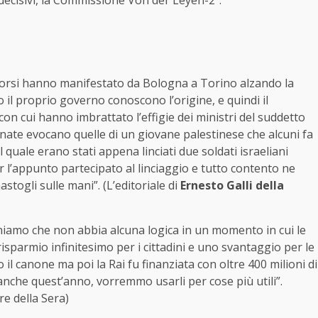
i decisivi, la Commissione Von der Leyen-2”.
 scorsi hanno manifestato da Bologna a Torino alzando la
il proprio governo conoscono l’origine, e quindi il
con cui hanno imbrattato l’effigie dei ministri del suddetto
inate evocano quelle di un giovane palestinese che alcuni fa
del quale erano stati appena linciati due soldati israeliani
er l’appunto partecipato al linciaggio e tutto contento ne
stogli sulle mani”. (L’editoriale di
Ernesto Galli della
eniamo che non abbia alcuna logica in un momento in cui le
isparmio infinitesimo per i cittadini e uno svantaggio per le
 il canone ma poi la Rai fu finanziata con oltre 400 milioni di
 anche quest’anno, vorremmo usarli per cose più utili”.
ere della Sera)