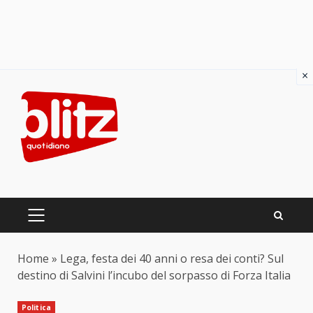
×
Skip
to
content
PRIMARY
MENU
Home
»
Lega, festa dei 40 anni o resa dei conti? Sul
destino di Salvini l’incubo del sorpasso di Forza Italia
Politica