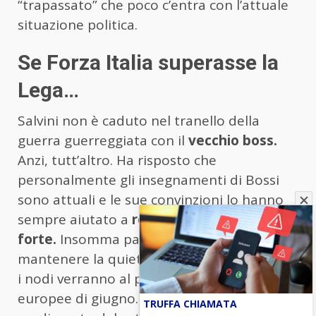
“trapassato” che poco c’entra con l’attuale
situazione politica.
Se Forza Italia superasse la
Lega…
Salvini non è caduto nel tranello della
guerra guerreggiata con il
vecchio boss.
Anzi, tutt’altro. Ha risposto che
personalmente gli insegnamenti di Bossi
sono attuali e le sue convinzioni lo hanno
sempre aiutato a
rendere la Lega più
forte.
Insomma pace finché sarà possibile
mantenere la quiete nel Carroccio. Semmai
i nodi verranno al pettine dopo le elezioni
europee di giugno. Non è tanto il
TRUFFA CHIAMATA