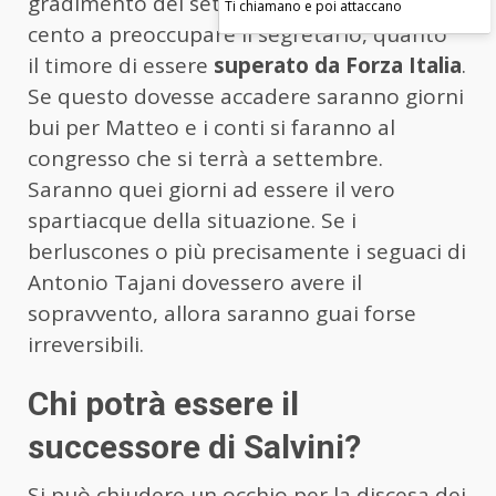
gradimento del sette, otto o nove per
Ti chiamano e poi attaccano
cento a preoccupare il segretario, quanto
il timore di essere
superato da Forza Italia
.
Se questo dovesse accadere saranno giorni
bui per Matteo e i conti si faranno al
congresso che si terrà a settembre.
Saranno quei giorni ad essere il vero
spartiacque della situazione. Se i
berluscones o più precisamente i seguaci di
Antonio Tajani dovessero avere il
sopravvento, allora saranno guai forse
irreversibili.
Chi potrà essere il
successore di Salvini?
Si può chiudere un occhio per la discesa dei