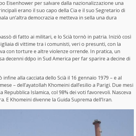
po Eisenhower per salvare dalla nazionalizzazione una
rincipali erano il suo capo della Cia e il suo Segretario di
ala un’altra democrazia e metteva in sella una dura
ò di fatto ai militari, e lo Scià tornò in patria. Iniziò così
liaia di vittime tra i comunisti, veri o presunti, con la
va con torture e altre violenze orrende. In pratica, un
esa decenni ddpo in Sud America per far sparire a decine di
nfine alla cacciata dello Scià il 16 gennaio 1979 – e al
 mese – dell’ayatollah Khomeini dall’esilio a Parigi. Due mesi
 Repubblica Islamica, col 98% dei voti favorevoli. Nasceva
ra. E Khomeini divenne la Guida Suprema dell’Iran.