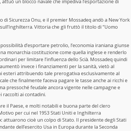
o, attuò un blocco navale che impediva l’esportazione di
lio di Sicurezza Onu, e il premier Mossadeq andò a New York
ll’Inghilterra. Vittoria che gli fruttò il titolo di “Uomo
possibilità d’esportare petrolio, l’economia iraniana giunse
n una monarchia costituzione come quella inglese e renderlo
dinari per limitare l’influenza dello Scià. Mossadeq quindi
 aumentò invece i finanziamenti per la sanità, vietò al
i esteri attribuendo tale prerogativa esclusivamente al
scale che finalmente faceva pagare le tasse anche ai ricchi e
stema pressoché feudale ancora vigente nelle campagne e
raccolti ai contadini.
re il Paese, e molti notabili e buona parte del clero
tivo per cui nel 1953 Stati Uniti e Inghilterra
 attuarono cioè un colpo di Stato. Il presidente degli Stati
ndante dell’esercito Usa in Europa durante la Seconda