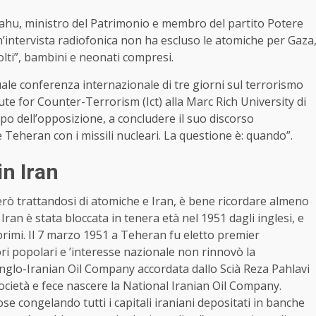
yahu, ministro del Patrimonio e membro del partito Potere
n’intervista radiofonica non ha escluso le atomiche per Gaza
olti”, bambini e neonati compresi.
ale conferenza internazionale di tre giorni sul terrorismo
ute for Counter-Terrorism (Ict) alla Marc Rich University di
apo dell’opposizione, a concludere il suo discorso
eheran con i missili nucleari. La questione è: quando”.
in Iran
ò trattandosi di atomiche e Iran, è bene ricordare almeno
ran è stata bloccata in tenera età nel 1951 dagli inglesi, e
primi. Il 7 marzo 1951 a Teheran fu eletto premier
popolari e ’interesse nazionale non rinnovò la
Anglo-Iranian Oil Company accordata dallo Scià Reza Pahlavi
ocietà e fece nascere la National Iranian Oil Company.
ose congelando tutti i capitali iraniani depositati in banche