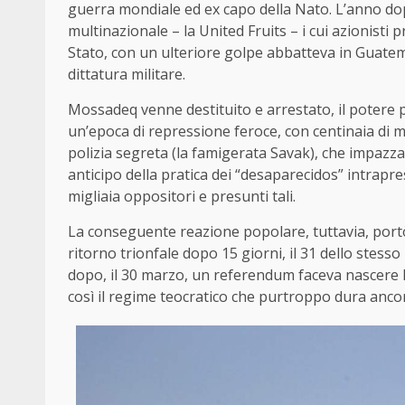
guerra mondiale ed ex capo della Nato. L’anno do
multinazionale – la United Fruits – i cui azionisti p
Stato, con un ulteriore golpe abbatteva in Guatem
dittatura militare.
Mossadeq venne destituito e arrestato, il potere pass
un’epoca di repressione feroce, con centinaia di mig
polizia segreta (la famigerata Savak), che impazza
anticipo della pratica dei “desaparecidos” intrapr
migliaia oppositori e presunti tali.
La conseguente reazione popolare, tuttavia, portò i
ritorno trionfale dopo 15 giorni, il 31 dello stesso
dopo, il 30 marzo, un referendum faceva nascere la
così il regime teocratico che purtroppo dura anco