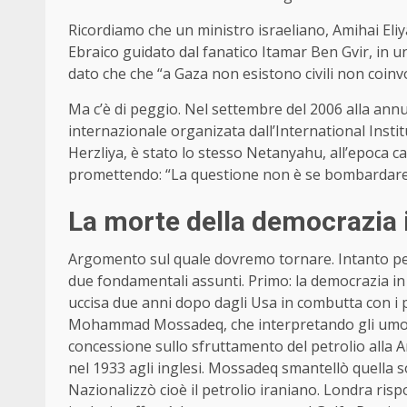
Ricordiamo che un ministro israeliano, Amihai Eli
Ebraico guidato dal fanatico Itamar Ben Gvir, in u
dato che che “a Gaza non esistono civili non coinv
Ma c’è di peggio. Nel settembre del 2006 alla annu
internazionale organizata dall’International Instit
Herzliya, è stato lo stesso Netanyahu, all’epoca c
promettendo: “La questione non è se bombardare T
La morte della democrazia 
Argomento sul quale dovremo tornare. Intanto per
due fondamentali assunti. Primo: la democrazia in I
uccisa due anni dopo dagli Usa in combutta con i 
Mohammad Mossadeq, che interpretando gli umori 
concessione sullo sfruttamento del petrolio alla 
nel 1933 agli inglesi. Mossadeq smantellò quella s
Nazionalizzò cioè il petrolio iraniano. Londra risp