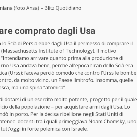
niana (foto Ansa) – Blitz Quotidiano
leare comprato dagli Usa
o Scià di Persia ebbe dagli Usa il permesso di comprare il
T. (Massachusetts Institute of Technology). Il motivo
à: “Intendiamo arrivare quanto prima alla produzione di
no Usa andava bene, perché all’epoca l’Iran dello Scià era
tica (Urss): faceva perciò comodo che contro l’Urss le bombe
ntro, da molto vicino, un Paese limitrofo. Insomma, quelle
sca, ma una spina “atomica”.
di dotarsi di un esercito molto potente, progetto per il quale
cio della popolazione – per acquistare armi dagli Usa. Lo
 in porto. Per la decisa ribellione negli Stati Uniti di
ll’ateneo: docenti tra i quali primeggiava Noam Chomsky, uno
 tutt’oggi in forte polemica con Israele.