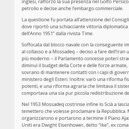
inglesi, rafforzò la sua presenza nel Golfo Persic
petrolio e decise anche l’embargo commerciale.
La questione fu portata all’attenzione del Consig
dove riportò una schiacciante vittoria diplomatica su
dell’Anno 1951” dalla rivista Time.
Soffocata dal blocco navale con la conseguente im
al collasso e a Mossadeq – deciso a fare dell’Ira
più moderno – il Parlamento concesse poteri straor
diminuì il budget della Corte e delle forze armate,
sovrano di mantenere contatti con i capi di govern
ministero degli Esteri. Inoltre: varò una riforma fi
potenti, e una riforma agraria che limitava il si
comportava una sia pur piccola redistribuzione dei 
Nel 1953 Mossadeq costrinse infine lo Scià a lascia
temettero che volesse proclamare la Repubblica. Mo
organizzarono e portarono a termine il Piano Ajax:
Uniti era Dwight Eisenhower, detto “Ike”, ex coma