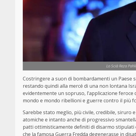
Lo Scià Reza Pahla
Costringere a suon di bombardamenti un Paese s
restando quindi alla mercé di una non lontana Isr
evidentemente un sopruso, l’applicazione feroce d
mondo e mondo ribellioni e guerre contro il più fo
Sarebbe stato meglio, più civile, credibile, siruro 
atomiche e intanto anche di progressivo smantell
patti ottimisticamente definiti di disarmo stipulati
che la famosa Guerra Fredda degenerasse in disat