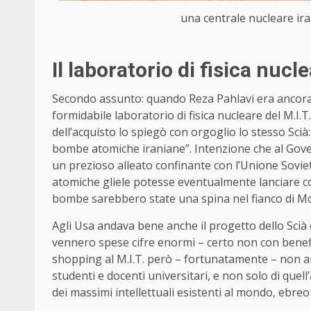
una centrale nucleare ira
Il laboratorio di fisica nuc
Secondo assunto: quando Reza Pahlavi era ancora l
formidabile laboratorio di fisica nucleare del M.I.
dell’acquisto lo spiegò con orgoglio lo stesso Sci
bombe atomiche iraniane”. Intenzione che al Gover
un prezioso alleato confinante con l’Unione Sovie
atomiche gliele potesse eventualmente lanciare co
bombe sarebbero state una spina nel fianco di Mo
Agli Usa andava bene anche il progetto dello Scià 
vennero spese cifre enormi – certo non con benefi
shopping al M.I.T. però – fortunatamente – non andò
studenti e docenti universitari, e non solo di que
dei massimi intellettuali esistenti al mondo, ebreo