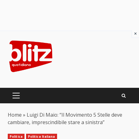
×
Skip
to
content
PRIMARY
MENU
Home
»
Luigi Di Maio: “Il Movimento 5 Stelle deve
cambiare, imprescindibile stare a sinistra”
Politica
Politica Italiana