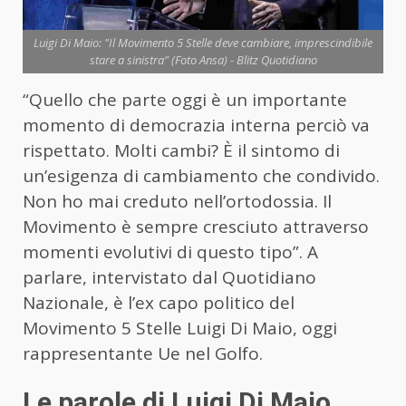
Luigi Di Maio: "Il Movimento 5 Stelle deve cambiare, imprescindibile
stare a sinistra" (Foto Ansa) - Blitz Quotidiano
“Quello che parte oggi è un importante
momento di democrazia interna perciò va
rispettato. Molti cambi? È il sintomo di
un’esigenza di cambiamento che condivido.
Non ho mai creduto nell’ortodossia. Il
Movimento è sempre cresciuto attraverso
momenti evolutivi di questo tipo”. A
parlare, intervistato dal Quotidiano
Nazionale, è l’ex capo politico del
Movimento 5 Stelle Luigi Di Maio, oggi
rappresentante Ue nel Golfo.
Le parole di Luigi Di Maio