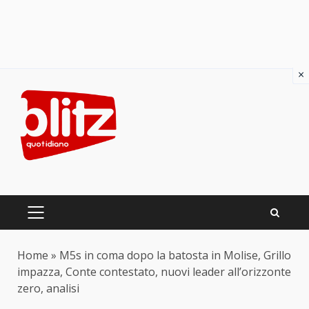
×
Skip
to
content
PRIMARY
MENU
Home
»
M5s in coma dopo la batosta in Molise, Grillo
impazza, Conte contestato, nuovi leader all’orizzonte
zero, analisi