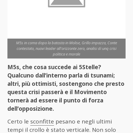
M5s in coma dopo la batosta in Molise, Grillo impazza, Conte
contestato, nuovi leader all'orizzonte zero, analisi di unq crisi
politica e morale
M5s, che cosa succede ai 5Stelle?
Qualcuno dall’interno parla di tsunami;
altri, più ottimisti, sostengono che presto
questa crisi passerà e il Movimento
tornerà ad essere il punto di forza
dell’opposizione.
Certo le
sconfitte
pesano e negli ultimi
tempi il crollo è stato verticale. Non solo