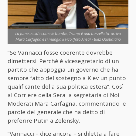
La fame uccide come le bombe, Trump è una barzelletta, arriva
Mara Carfagna e si mangia il Fico (foto Ansa) - Blitz Quotidiano
“Se Vannacci fosse coerente dovrebbe
dimettersi. Perché è vicesegretario di un
partito che appoggia un governo che ha
sempre fatto del sostegno a Kiev un punto
qualificante della sua politica estera”. Così
al Corriere della Sera la segretaria di Noi
Moderati Mara
Carfagna
, commentando le
parole del generale che ha detto di
preferire Putin a Zelensky.
“Vannacci – dice ancora –
si diletta a fare