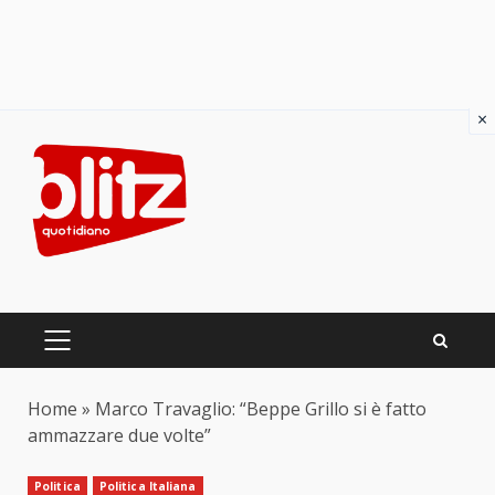
×
Skip
to
content
PRIMARY
MENU
Home
»
Marco Travaglio: “Beppe Grillo si è fatto
ammazzare due volte”
Politica
Politica Italiana