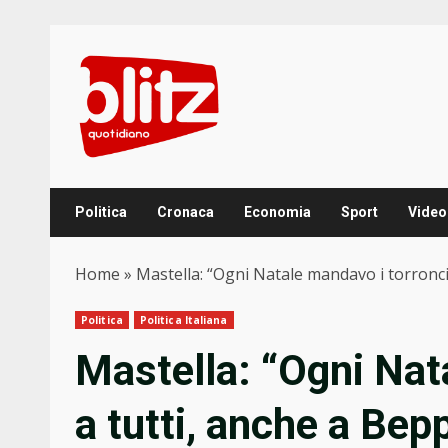
Skip
to
content
Politica
Cronaca
Economia
Sport
Video
Home
»
Mastella: “Ogni Natale mandavo i torroncin
Politica
Politica Italiana
Mastella: “Ogni Nat
a tutti, anche a Bepp