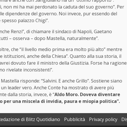
Alema e anche con Sangiuliano ha un “ottimo rapporto”.
, non mi ha mai perdonato la caduta del suo governo”. Per
alle dipendenze del governo. Noi invece, pur essendo del
 spesso palazzo Chigi”.
anche Renzi”, di chiamare il sindaco di Napoli, Gaetano
di tutti – osserva – dopo Mastella, naturalmente”.
oltre, che “il livello medio prima era molto più alto” mentre
e istituzioni, anche della Chiesa”. Quanto alla sua storia, il
rei dovuto fare il ministro della Giustizia. Forse ha ragione
o rivelate inconsistenti”.
astella risponde: “Salvini. E anche Grillo”. Sostiene siano
a un leader vero. Anche Conte ha mostrato di avere più
te dalla storia, invece, è “
Aldo Moro. Doveva diventare
 per una miscela di invidia, paura e miopia politica”.
Redazione di Blitz Quotidiano
Pubblicità
Privacy policy
Di