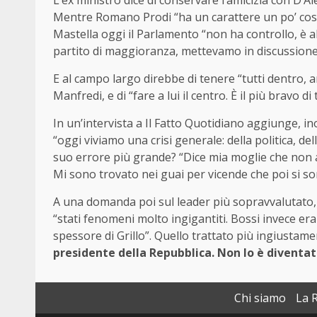
L’ex ministro dice di conservare l’amicizia con D’
Mentre Romano Prodi “ha un carattere un po’ così
Mastella oggi il Parlamento “non ha controllo, è 
partito di maggioranza, mettevamo in discussione
E al campo largo direbbe di tenere “tutti dentro, 
Manfredi, e di “fare a lui il centro. È il più bravo 
In un’intervista a Il Fatto Quotidiano aggiunge, in
“oggi viviamo una crisi generale: della politica, dell
suo errore più grande? “Dice mia moglie che non av
Mi sono trovato nei guai per vicende che poi si son
A una domanda poi sul leader più sopravvalutato, M
“stati fenomeni molto ingigantiti. Bossi invece er
spessore di Grillo”. Quello trattato più ingiustamen
presidente della Repubblica. Non lo è diventato
Chi siamo
La 