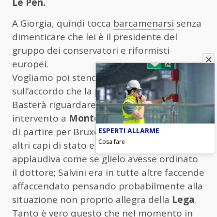
Le Pen.
A Giorgia, quindi tocca
barcamenarsi
senza
dimenticare che lei è il presidente del
gruppo dei conservatori e riformisti
europei.
Vogliamo poi stendere un velo pietoso
sull’accordo che la
premier
ha con i vice?
Basterà riguardare il filmato del suo
intervento a
Montecitorio
il giorno prima
ESPERTI ALLARME
di partire per Bruxelles all’incontro con gli
Cosa fare
altri capi di stato e di governo. Tajani
applaudiva come se glielo avesse ordinato
il dottore; Salvini era in tutte altre faccende
affaccendato pensando probabilmente alla
situazione non proprio allegra della
Lega
.
Tanto è vero questo che nel momento in