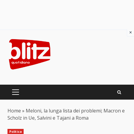
×
Skip
to
content
PRIMARY
MENU
Home
»
Meloni, la lunga lista dei problemi; Macron e
Scholz in Ue, Salvini e Tajani a Roma
Politica