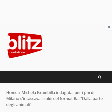
×
Skip
to
content
PRIMARY
MENU
Home
»
Michela Brambilla indagata, per i pm di
Milano s’intascava i soldi del format Rai “Dalla parte
degli animali”