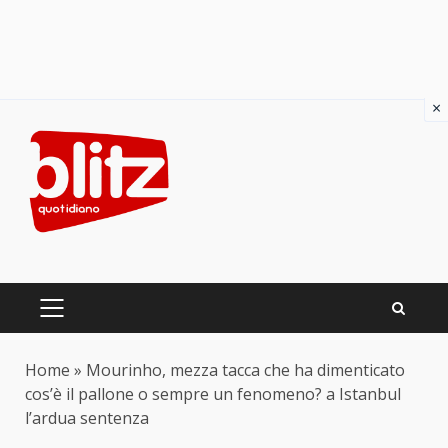
×
Skip
to
content
PRIMARY
MENU
Home
»
Mourinho, mezza tacca che ha dimenticato
cos’è il pallone o sempre un fenomeno? a Istanbul
l’ardua sentenza