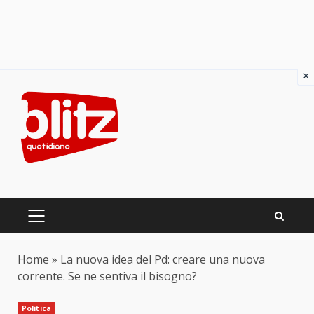
×
Skip
to
content
PRIMARY
MENU
Home
»
La nuova idea del Pd: creare una nuova
corrente. Se ne sentiva il bisogno?
Politica