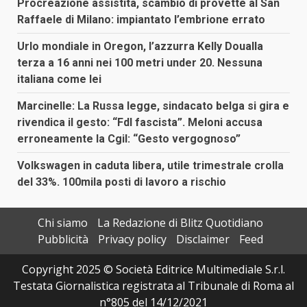
Procreazione assistita, scambio di provette al San
Raffaele di Milano: impiantato l’embrione errato
Urlo mondiale in Oregon, l’azzurra Kelly Doualla
terza a 16 anni nei 100 metri under 20. Nessuna
italiana come lei
Marcinelle: La Russa legge, sindacato belga si gira e
rivendica il gesto: “FdI fascista”. Meloni accusa
erroneamente la Cgil: “Gesto vergognoso”
Volkswagen in caduta libera, utile trimestrale crolla
del 33%. 100mila posti di lavoro a rischio
Chi siamo
La Redazione di Blitz Quotidiano
Pubblicità
Privacy policy
Disclaimer
Feed
Copyright 2025 © Società Editrice Multimediale S.r.l.
Testata Giornalistica registrata al Tribunale di Roma al
n°805 del 14/12/2021