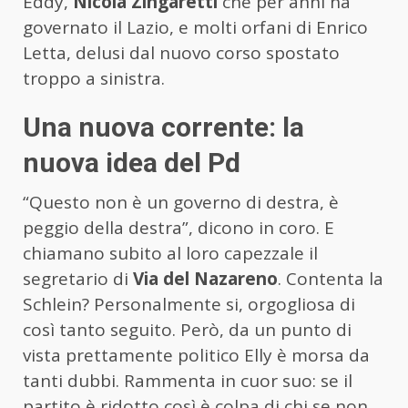
Eddy,
Nicola Zingaretti
che per anni ha
governato il Lazio, e molti orfani di Enrico
Letta, delusi dal nuovo corso spostato
troppo a sinistra.
Una nuova corrente: la
nuova idea del Pd
“Questo non è un governo di destra, è
peggio della destra”, dicono in coro. E
chiamano subito al loro capezzale il
segretario di
Via del Nazareno
. Contenta la
Schlein? Personalmente si, orgogliosa di
così tanto seguito. Però, da un punto di
vista prettamente politico Elly è morsa da
tanti dubbi. Rammenta in cuor suo: se il
partito è ridotto così è colpa di chi se non