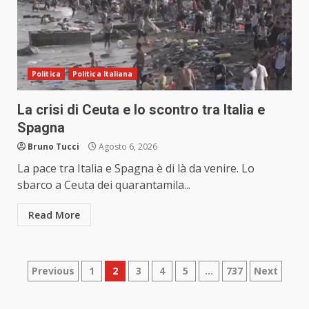
Politica
Politica Italiana
La crisi di Ceuta e lo scontro tra Italia e
Spagna
Bruno Tucci
Agosto 6, 2026
La pace tra Italia e Spagna è di là da venire. Lo
sbarco a Ceuta dei quarantamila...
Read More
Paginazione
Previous
1
2
3
4
5
…
737
Next
degli