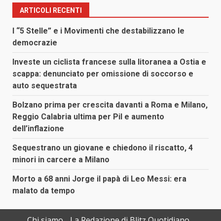
articoli
ARTICOLI RECENTI
I “5 Stelle” e i Movimenti che destabilizzano le
democrazie
Investe un ciclista francese sulla litoranea a Ostia e
scappa: denunciato per omissione di soccorso e
auto sequestrata
Bolzano prima per crescita davanti a Roma e Milano,
Reggio Calabria ultima per Pil e aumento
dell’inflazione
Sequestrano un giovane e chiedono il riscatto, 4
minori in carcere a Milano
Morto a 68 anni Jorge il papà di Leo Messi: era
malato da tempo
Chi siamo
La Redazione di Blitz Quotidiano