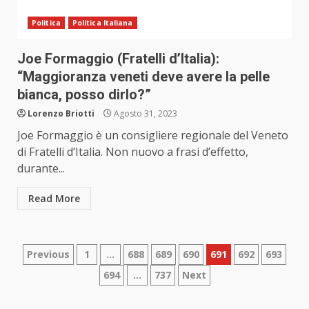
Politica
Politica Italiana
Joe Formaggio (Fratelli d’Italia):
“Maggioranza veneti deve avere la pelle
bianca, posso dirlo?”
Lorenzo Briotti
Agosto 31, 2023
Joe Formaggio è un consigliere regionale del Veneto
di Fratelli d’Italia. Non nuovo a frasi d’effetto,
durante...
Read More
Paginazione
Previous
1
…
688
689
690
691
692
693
694
…
737
Next
degli