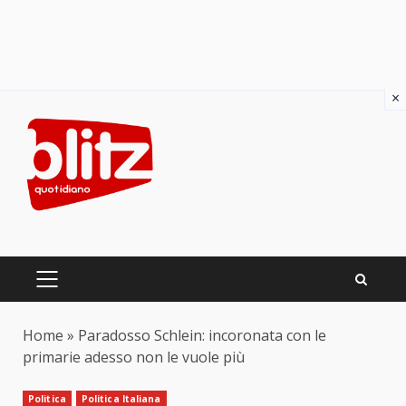
×
Skip
to
content
PRIMARY
MENU
Home
»
Paradosso Schlein: incoronata con le
primarie adesso non le vuole più
Politica
Politica Italiana