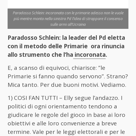
Paradosso Schlein: incoronata con le primarie adesso non le vuole
più mentre monta nella sinistra Pd l’idea di strappare il consenso
sulle armi all’Ucraina
Paradosso Schlein: la leader del Pd eletta
con il metodo delle Primarie ora rinuncia
allo strumento che l’ha
incoronata
.
E, a scanso di equivoci, chiarisce: ”le
Primarie si fanno quando servono”. Strano?
Mica tanto. Per due buoni motivi. Vediamo.
1) COSI FAN TUTTI – Elly segue l’andazzo. I
politici di ogni orientamento tendono a
giudicare le regole del gioco in base ai loro
obiettivi e alle loro convenienze a breve
termine. Vale per le leggi elettorali e per le