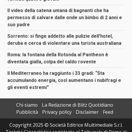
Il video della catena umana di bagnanti che ha
permesso di salvare dalle onde un bimbo di 2 anni e
suo padre
Sorrento: si finge addetto alle pulizie dell’hotel,
deruba e cerca di violentare una turista australiana
Roma: la fontana della Rotonda al Pantheon è
diventata gialla, colpa del caldo rovente
Il Mediterraneo ha raggiunto i 33 gradi: “Sta
accumulando energia, così aumentano i nubifragi e
gli eventi estremi”
Chi siamo
La Redazione di Blitz Quotidiano
Pubblicità
Privacy policy
Disclaimer
Feed
Copyright 2025 © Società Editrice Multimediale S.r.l.
Testata Giornalistica registrata al Tribunale di Roma al