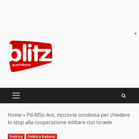
×
Skip
to
content
PRIMARY
MENU
Home
»
Pd-M5s-Avs, mozione condivisa per chiedere
lo stop alla cooperazione militare con Israele
Politica
Politica Italiana