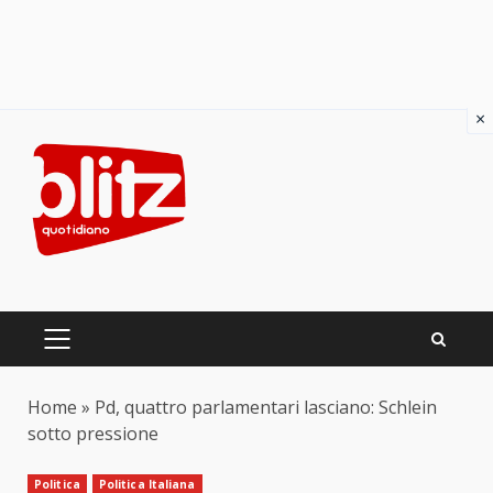
×
Skip
to
content
PRIMARY
MENU
Home
»
Pd, quattro parlamentari lasciano: Schlein
sotto pressione
Politica
Politica Italiana