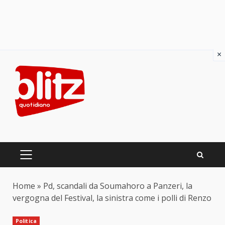
×
Skip
to
content
PRIMARY
MENU
Home
»
Pd, scandali da Soumahoro a Panzeri, la
vergogna del Festival, la sinistra come i polli di Renzo
Politica