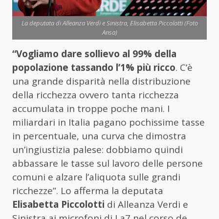
La deputata di Alleanza Verdi e Sinistra, Elisabetta Piccolotti (Foto
Ansa)
“Vogliamo dare sollievo al 99% della
popolazione tassando l’1% più ricco
. C’è
una grande disparità nella distribuzione
della ricchezza ovvero tanta ricchezza
accumulata in troppe poche mani. I
miliardari in Italia pagano pochissime tasse
in percentuale, una curva che dimostra
un’ingiustizia palese: dobbiamo quindi
abbassare le tasse sul lavoro delle persone
comuni e alzare l’aliquota sulle grandi
ricchezze”. Lo afferma la deputata
Elisabetta Piccolotti
di Alleanza Verdi e
Sinistra ai microfoni di La7 nel corso de