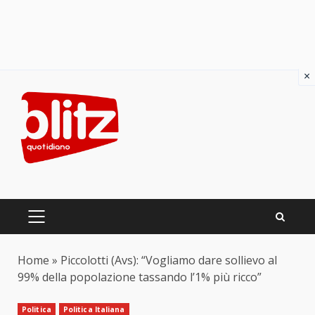
×
Skip
to
content
PRIMARY
MENU
Home
»
Piccolotti (Avs): “Vogliamo dare sollievo al
99% della popolazione tassando l’1% più ricco”
Politica
Politica Italiana