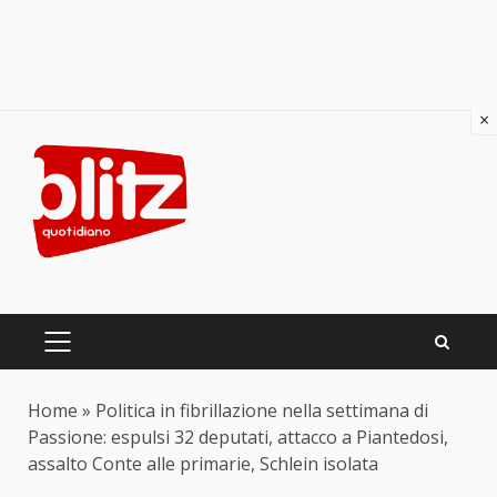
×
Skip
to
content
PRIMARY
MENU
Home
»
Politica in fibrillazione nella settimana di
Passione: espulsi 32 deputati, attacco a Piantedosi,
assalto Conte alle primarie, Schlein isolata