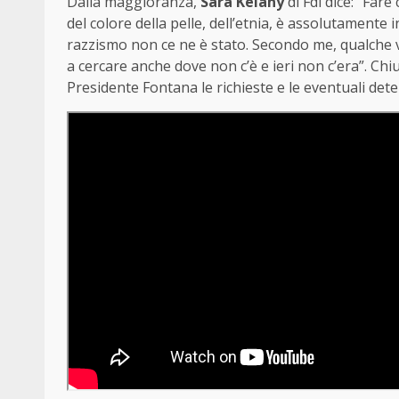
Dalla maggioranza,
Sara Kelany
di Fdi dice: “Fare
del colore della pelle, dell’etnia, è assolutamente i
razzismo non ce ne è stato. Secondo me, qualche v
a cercare anche dove non c’è e ieri non c’era”. Chi
Presidente Fontana le richieste e le eventuali det