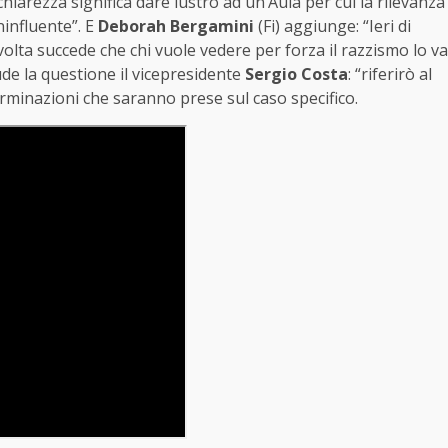
 chiarezza significa dare lustro ad un’Aula per cui la rilevanza
ninfluente”. E
Deborah Bergamini
(Fi) aggiunge: “Ieri di
olta succede che chi vuole vedere per forza il razzismo lo va
ude la questione il vicepresidente
Sergio Costa
: “riferirò al
erminazioni che saranno prese sul caso specifico.