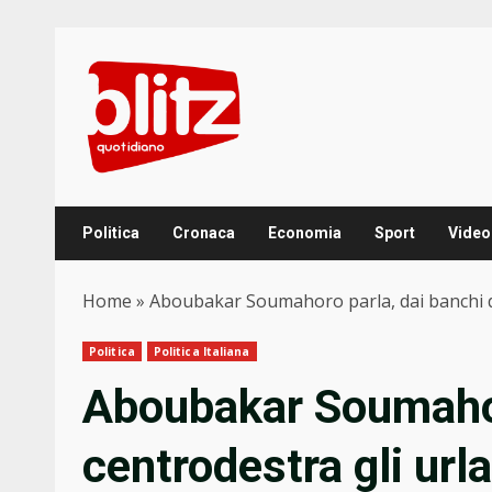
Skip
to
content
Politica
Cronaca
Economia
Sport
Video
Home
»
Aboubakar Soumahoro parla, dai banchi de
Politica
Politica Italiana
Aboubakar Soumahoro
centrodestra gli url