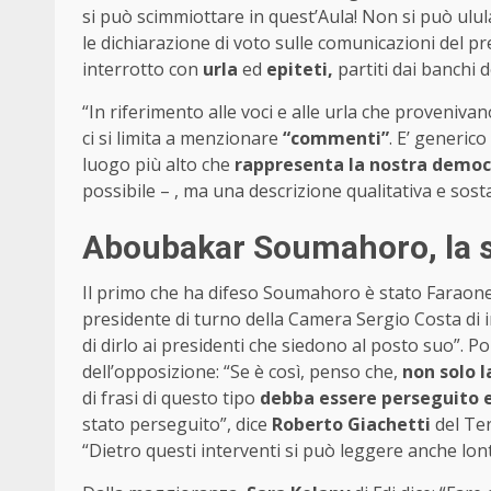
si può scimmiottare in quest’Aula! Non si può ul
le dichiarazione di voto sulle comunicazioni del pr
interrotto con
urla
ed
epiteti,
partiti dai banchi 
“In riferimento alle voci e alle urla che proveniv
ci si limita a menzionare
“commenti”
. E’ generico
luogo più alto che
rappresenta la nostra democ
possibile – , ma una descrizione qualitativa e sos
Aboubakar Soumahoro, la so
Il primo che ha difeso Soumahoro è stato Faraone d
presidente di turno della Camera Sergio Costa di in
di dirlo ai presidenti che siedono al posto suo”. Poi
dell’opposizione: “Se è così, penso che,
non solo l
di frasi di questo tipo
debba essere perseguito
stato perseguito”, dice
Roberto Giachetti
del Te
“Dietro questi interventi si può leggere anche lo