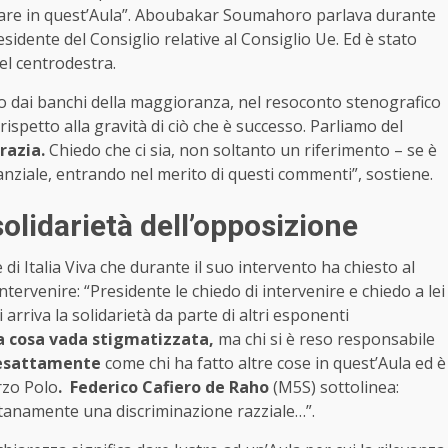
ulare in quest’Aula”. Aboubakar Soumahoro parlava durante
esidente del Consiglio relative al Consiglio Ue. Ed è stato
del centrodestra.
ano dai banchi della maggioranza, nel resoconto stenografico
 rispetto alla gravità di ciò che è successo. Parliamo del
razia.
Chiedo che ci sia, non soltanto un riferimento – se è
tanziale, entrando nel merito di questi commenti”, sostiene.
lidarietà dell’opposizione
i Italia Viva che durante il suo intervento ha chiesto al
tervenire: “Presidente le chiedo di intervenire e chiedo a lei
 arriva la solidarietà da parte di altri esponenti
a cosa vada stigmatizzata,
ma chi si è reso responsabile
 esattamente
come chi ha fatto altre cose in quest’Aula ed è
rzo Polo
. Federico Cafiero de Raho
(M5S) sottolinea:
ntanamente una discriminazione razziale…”.