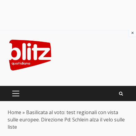
×
Skip
to
content
PRIMARY
MENU
Home
»
Basilicata al voto: test regionali con vista
sulle europee. Direzione Pd: Schlein alza il velo sulle
liste